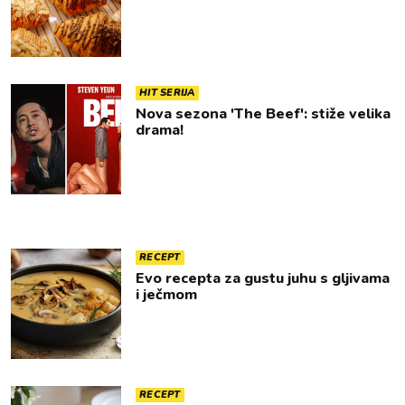
HIT SERIJA
Nova sezona 'The Beef': stiže velika
drama!
RECEPT
Evo recepta za gustu juhu s gljivama
i ječmom
RECEPT