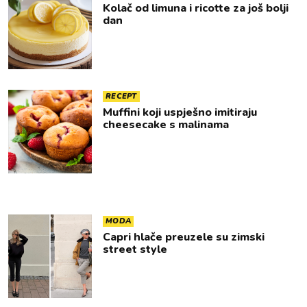
Kolač od limuna i ricotte za još bolji
dan
RECEPT
Muffini koji uspješno imitiraju
cheesecake s malinama
MODA
Capri hlače preuzele su zimski
street style