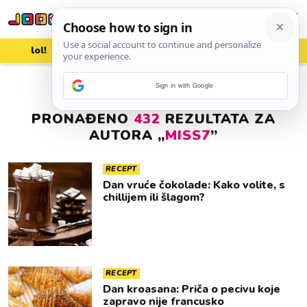
lol!
aww
vrh!
woot?!
Sign in with Google
PRONAĐENO
432
REZULTATA ZA
AUTORA „
MISS7
”
RECEPT
Dan vruće čokolade: Kako volite, s
chillijem ili šlagom?
RECEPT
Dan kroasana: Priča o pecivu koje
zapravo nije francusko