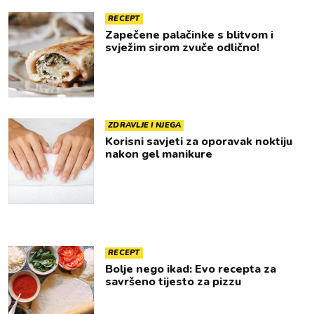
RECEPT
Zapečene palačinke s blitvom i
svježim sirom zvuče odlično!
ZDRAVLJE I NJEGA
Korisni savjeti za oporavak noktiju
nakon gel manikure
RECEPT
Bolje nego ikad: Evo recepta za
savršeno tijesto za pizzu