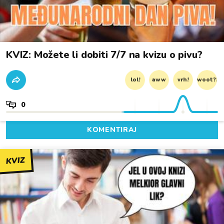
KVIZ: Možete li dobiti 7/7 na kvizu o pivu?
lol!
aww
vrh!
woot?!
0
KOMENTIRAJ
KVIZ