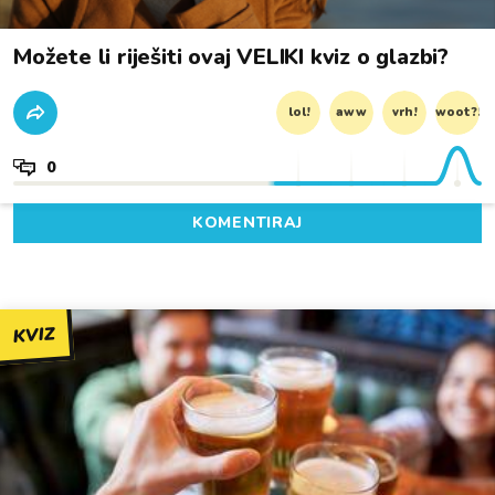
Možete li riješiti ovaj VELIKI kviz o glazbi?
lol!
aww
vrh!
woot?!
0
KOMENTIRAJ
KVIZ