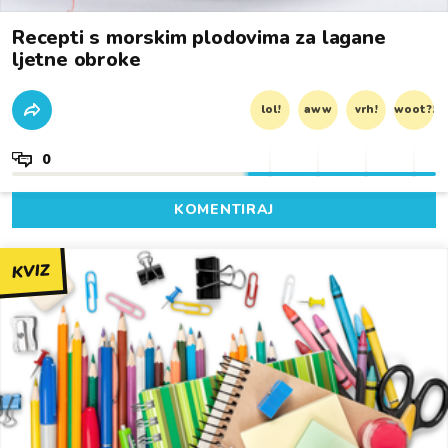
Recepti s morskim plodovima za lagane
ljetne obroke
lol!
aww
vrh!
woot?!
0
KOMENTIRAJ
KVIZ