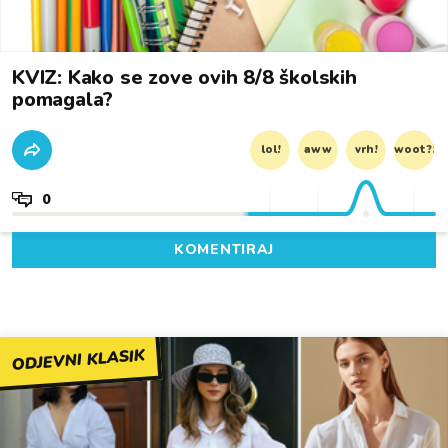
KVIZ: Kako se zove ovih 8/8 školskih
pomagala?
lol!
aww
vrh!
woot?!
0
KOMENTIRAJ
ODJEVNI KLASIK