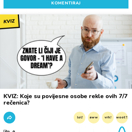
KOMENTIRAJ
KVIZ
KVIZ: Koje su povijesne osobe rekle ovih 7/7
rečenica?
lol!
aww
vrh!
woot?!