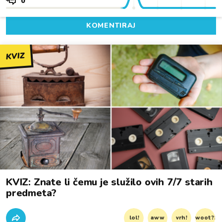
0
KOMENTIRAJ
KVIZ
KVIZ: Znate li čemu je služilo ovih 7/7 starih
predmeta?
lol!
aww
vrh!
woot?!