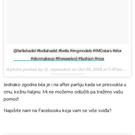
@bellahadid #bellahadid #bella #imgmodels #IMGstars #dior
#diormakeup #theweeknd #fashion #nice
A photo posted by @_mymodels on
Oct 26, 2016 at 7:47am PDT
Jednako zgodna bila je i na after partiju kada se presvukla u
crnu, kožnu haljinu. Mi ne možemo odlučiti pa tražimo vašu
pomoć!
Napišite nam na Facebooku koja vam se više sviđa?