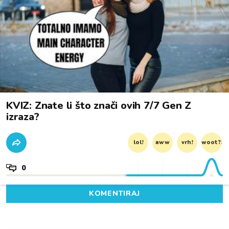
KVIZ: Znate li što znači ovih 7/7 Gen Z
izraza?
lol!
aww
vrh!
woot?!
0
KOMENTIRAJ