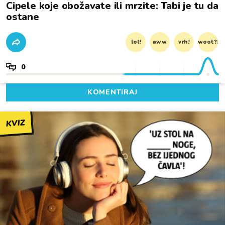
Cipele koje obožavate ili mrzite: Tabi je tu da
ostane
lol!
aww
vrh!
woot?!
0
KOMENTIRAJ
KVIZ