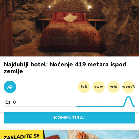
Najdublji hotel: Noćenje 419 metara ispod
zemlje
lol!
aww
vrh!
woot?!
0
KOMENTIRAJ
ZASLADITE SE