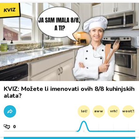
KVIZ
KVIZ: Možete li imenovati ovih 8/8 kuhinjskih
alata?
lol!
aww
vrh!
woot?!
0