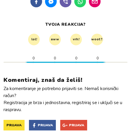
TVOJA REAKCIJA?
lol!
aww
vrh!
woot?!
0
0
0
0
Komentiraj, znaš da želiš!
Za komentiranje je potrebno prijaviti se. Nemaš korisnički
račun?
Registracija je brza i jednostavna, registriraj se i uključi se u
raspravu.
PRIJAVA
PRIJAVA
PRIJAVA