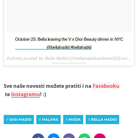
October 25: Bella leaving the V x Dior Beauty dinner in NYC
@bellahadid #bellahadid
A photo posted by Bella Hadid (@bellahadidupdates123) on
Oct 
Sve naše novosti možete pratiti i na
Facebooku
te
Instagramu
! :)
#
GIGI HADID
#
HALJINA
#
MODA
#
BELLA HADID