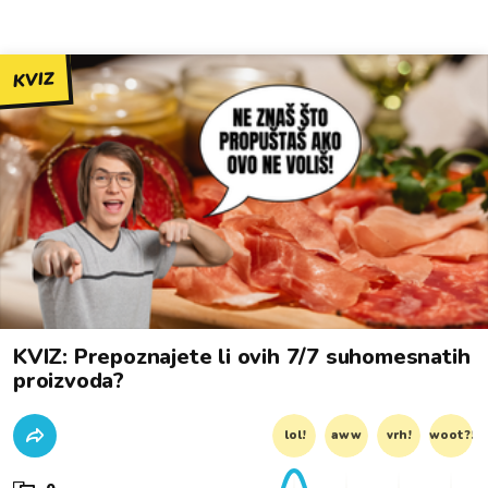
KVIZ
KVIZ: Prepoznajete li ovih 7/7 suhomesnatih
proizvoda?
lol!
aww
vrh!
woot?!