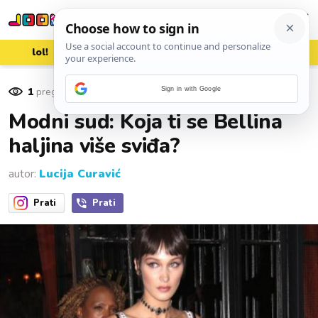
lol!
aww
vrh!
woot?!
1
pregleda
Sign in with Google
26. listopada 2016.
Modni sud: Koja ti se Bellina
haljina više sviđa?
autor:
Lucija Curavić
Prati
Prati