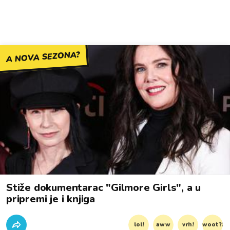
A NOVA SEZONA?
Stiže dokumentarac "Gilmore Girls", a u
pripremi je i knjiga
lol!
aww
vrh!
woot?!