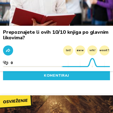
Prepoznajete li ovih 10/10 knjiga po glavnim
likovima?
lol!
aww
vrh!
woot?!
0
KOMENTIRAJ
OSVJEŽENJE