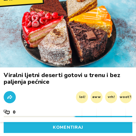
Viralni ljetni deserti gotovi u trenu i bez
paljenja pećnice
lol!
aww
vrh!
woot?!
0
KOMENTIRAJ