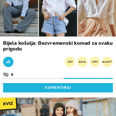
Bijela košulja: Bezvremenski komad za svaku
prigodu
lol!
aww
vrh!
woot?!
0
KOMENTIRAJ
KVIZ