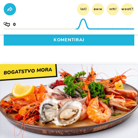
lol!
aww
vrh!
woot?!
0
KOMENTIRAJ
BOGATSTVO MORA