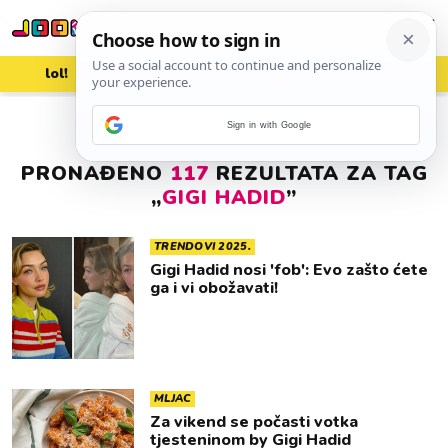
lol!
aww
vrh!
woot?!
Sign in with Google
PRONAĐENO
117
REZULTATA ZA TAG
„
GIGI HADID
”
TRENDOVI 2025.
Gigi Hadid nosi 'fob': Evo zašto ćete
ga i vi obožavati!
MLJAC
Za vikend se počasti votka
tjesteninom by Gigi Hadid