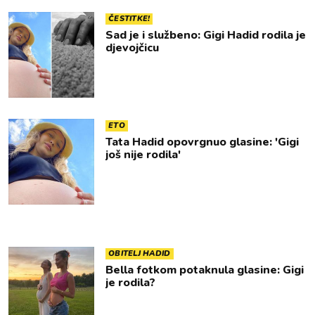
ČESTITKE!
Sad je i službeno: Gigi Hadid rodila je
djevojčicu
ETO
Tata Hadid opovrgnuo glasine: 'Gigi
još nije rodila'
OBITELJ HADID
Bella fotkom potaknula glasine: Gigi
je rodila?