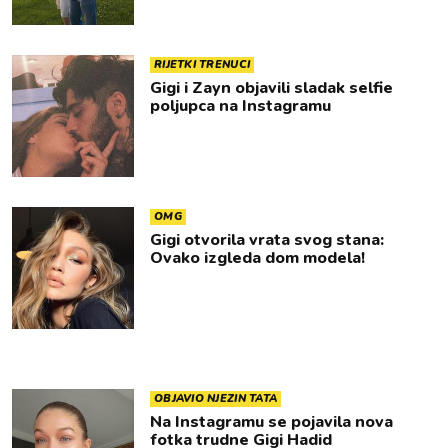
RIJETKI TRENUCI
Gigi i Zayn objavili sladak selfie
poljupca na Instagramu
OMG
Gigi otvorila vrata svog stana:
Ovako izgleda dom modela!
OBJAVIO NJEZIN TATA
Na Instagramu se pojavila nova
fotka trudne Gigi Hadid