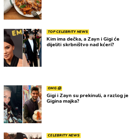
TOP CELEBRITY NEWS
Kim ima dečka, a Zayn i Gigi će
dijeliti skrbništvo nad kćeri?
OMG 😱
Gigi i Zayn su prekinuli, a razlog je
Gigina majka?
CELEBRITY NEWS