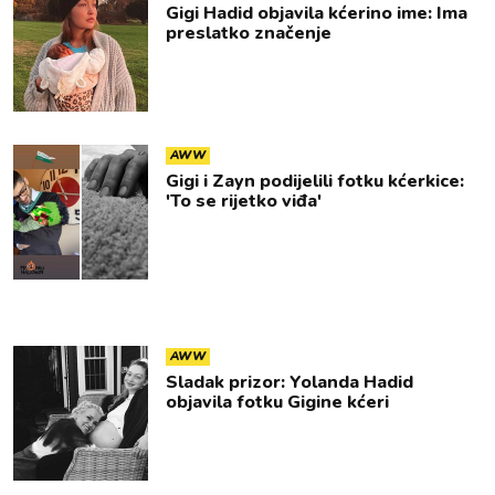
Gigi Hadid objavila kćerino ime: Ima
preslatko značenje
AWW
Gigi i Zayn podijelili fotku kćerkice:
'To se rijetko viđa'
AWW
Sladak prizor: Yolanda Hadid
objavila fotku Gigine kćeri