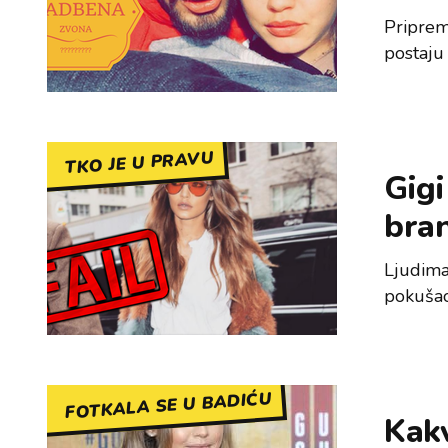
Pripremi
postaju
TKO JE U PRAVU
Gigi
bran
Ljudima 
pokušao 
FOTKALA SE U BADIĆU
Kakv