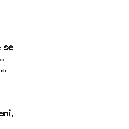
e se
ih...
eni,