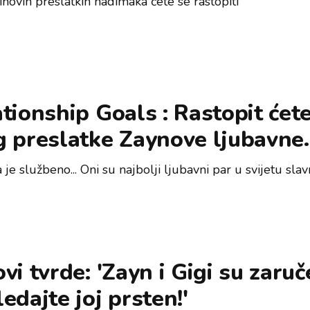
ihovih preslatkih nadimaka ćete se rastopiti
tionship Goals : Rastopit ćet
g preslatke Zaynove ljubavne
ve!
 je službeno... Oni su najbolji ljubavni par u svijetu slavn
vi tvrde: 'Zayn i Gigi su zaruč
edajte joj prsten!'