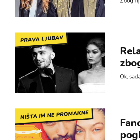
Zbog nj
PRAVA LJUBAV
Rela
zbo
izja
Ok, sada
NIŠTA IM NE PROMAKNE
Fano
pogl