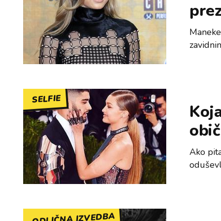
pre
Maneken
zavidni
SELFIE
Koja
obi
Ako pita
oduševlj
ODLIČNA IZVEDBA