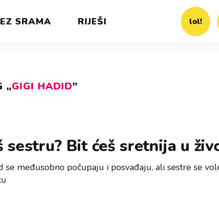
EZ SRAMA
RIJEŠI
lol!
 „
GIGI HADID
”
 sestru? Bit ćeš sretnija u živ
 se međusobno počupaju i posvađaju, ali sestre se vole
tu