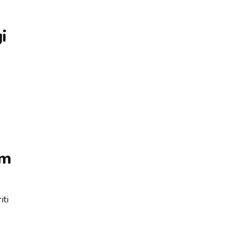
i
am
iti