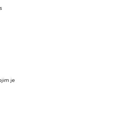
s
ojim je