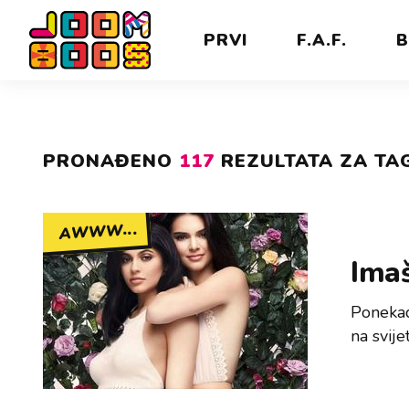
PRVI
F.A.F.
B
PRONAĐENO
117
REZULTATA ZA TAG
AWWW...
Imaš
Ponekad
na svije