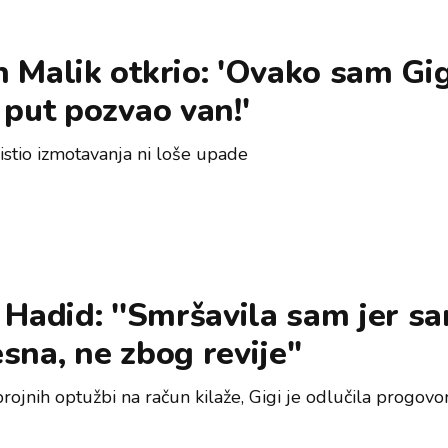
 Malik otkrio: 'Ovako sam Gig
 put pozvao van!'
istio izmotavanja ni loše upade
 Hadid: ''Smršavila sam jer s
sna, ne zbog revije''
ojnih optužbi na račun kilaže, Gigi je odlučila progovor