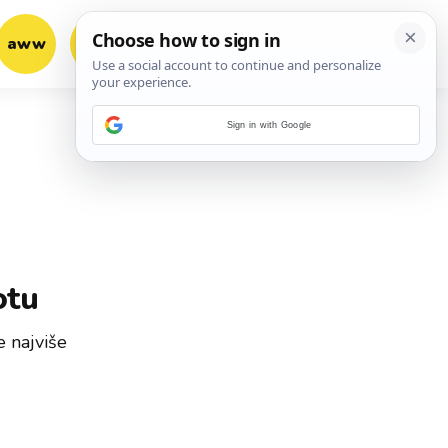
aww
vrh!
woot?!
Sign in with Google
otu
 najviše