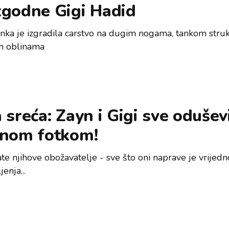
zgodne Gigi Hadid
ka je izgradila carstvo na dugim nogama, tankom struk
m oblinama
 sreća: Zayn i Gigi sve oduševi
čnom fotkom!
te njihove obožavatelje - sve što oni naprave je vrijedn
enja...