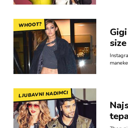
WHOOT?
Gigi
siz
Instagr
maneken
LJUBAVNI NADIMCI
Najs
tepa