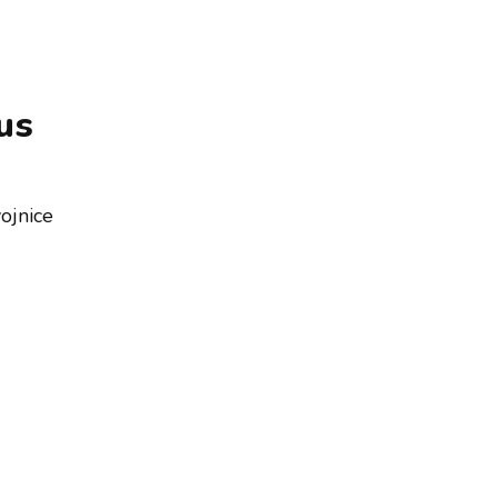
us
ojnice