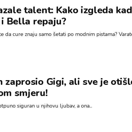
zale talent: Kako izgleda ka
 i Bella repaju?
ste da cure znaju samo šetati po modnim pistama? Varate 
 zaprosio Gigi, ali sve je otišl
vom smjeru!
tpuno siguran u njihovu ljubav, a ona...