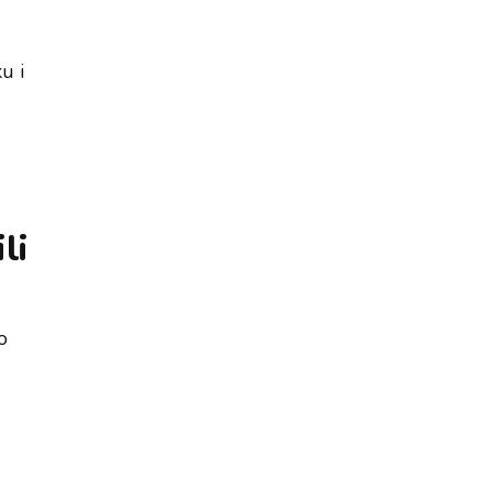
u i
li
o