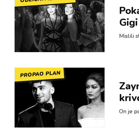
Poka
Gigi
Mislili 
PROPAO PLAN
Zayn
kri
On je po