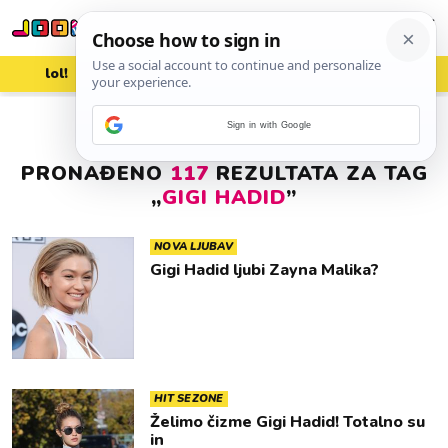
lol!
aww
vrh!
woot?!
Sign in with Google
PRONAĐENO
117
REZULTATA ZA TAG
„
GIGI HADID
”
NOVA LJUBAV
Gigi Hadid ljubi Zayna Malika?
HIT SEZONE
Želimo čizme Gigi Hadid! Totalno su
in