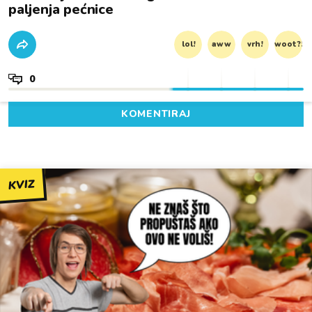
paljenja pećnice
lol!
aww
vrh!
woot?!
0
KOMENTIRAJ
KVIZ