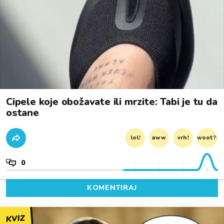
Cipele koje obožavate ili mrzite: Tabi je tu da
ostane
lol!
aww
vrh!
woot?!
0
KOMENTIRAJ
KVIZ