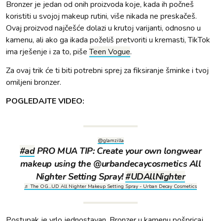
Bronzer je jedan od onih proizvoda koje, kada ih počneš
koristiti u svojoj makeup rutini, više nikada ne preskačeš.
Ovaj proizvod najčešće dolazi u krutoj varijanti, odnosno u
kamenu, ali ako ga ikada poželiš pretvoriti u kremasti, TikTok
ima rješenje i za to, piše
Teen Vogue
.
Za ovaj trik će ti biti potrebni sprej za fiksiranje šminke i tvoj
omiljeni bronzer.
POGLEDAJTE VIDEO:
@glamzilla
#ad
PRO MUA TIP: Create your own longwear
makeup using the @urbandecaycosmetics All
Nighter Setting Spray!
#UDAllNighter
♬ The OG...UD All Nighter Makeup Setting Spray - Urban Decay Cosmetics
Postupak je vrlo jednostavan. Bronzer u kamenu pošpricaj