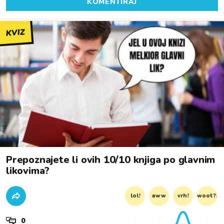
KOMENTIRAJ
KVIZ
Prepoznajete li ovih 10/10 knjiga po glavnim
likovima?
lol!
aww
vrh!
woot?!
0