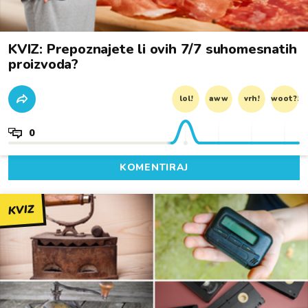
KVIZ: Prepoznajete li ovih 7/7 suhomesnatih
proizvoda?
lol!
aww
vrh!
woot?!
0
KOMENTIRAJ
KVIZ