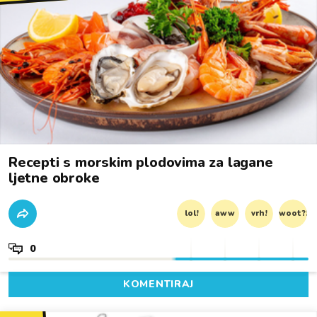
Recepti s morskim plodovima za lagane
ljetne obroke
lol!
aww
vrh!
woot?!
0
KOMENTIRAJ