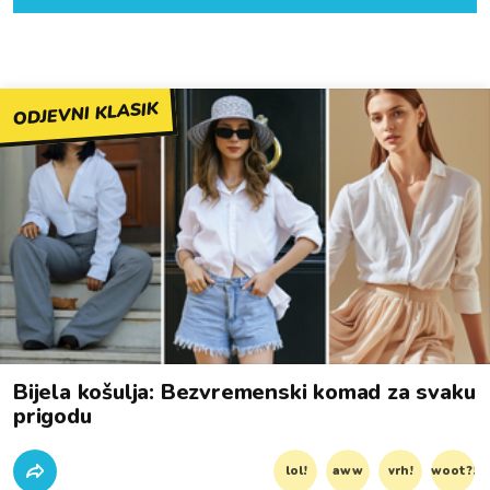
ODJEVNI KLASIK
Bijela košulja: Bezvremenski komad za svaku
prigodu
lol!
aww
vrh!
woot?!