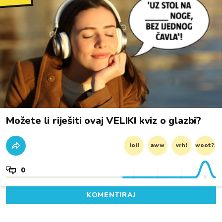
Možete li riješiti ovaj VELIKI kviz o glazbi?
lol!
aww
vrh!
woot?!
0
KOMENTIRAJ