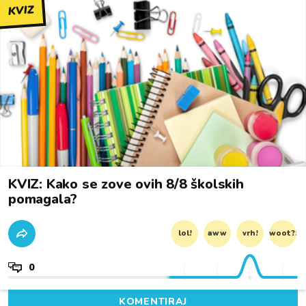
KVIZ
KVIZ: Kako se zove ovih 8/8 školskih
pomagala?
lol!
aww
vrh!
woot?!
0
KOMENTIRAJ