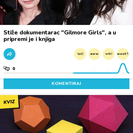
Stiže dokumentarac "Gilmore Girls", a u
pripremi je i knjiga
lol!
aww
vrh!
woot?!
0
KOMENTIRAJ
KVIZ