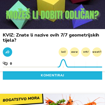
KVIZ: Znate li nazive ovih 7/7 geometrijskih
tijela?
lol!
aww
vrh!
woot?!
0
KOMENTIRAJ
BOGATSTVO MORA