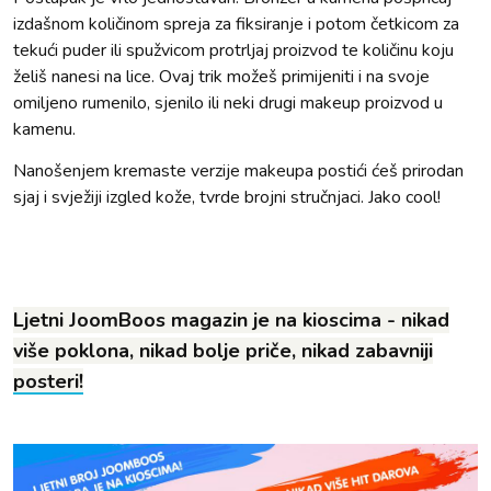
izdašnom količinom spreja za fiksiranje i potom četkicom za
tekući puder ili spužvicom protrljaj proizvod te količinu koju
želiš nanesi na lice. Ovaj trik možeš primijeniti i na svoje
omiljeno rumenilo, sjenilo ili neki drugi makeup proizvod u
kamenu.
Nanošenjem kremaste verzije makeupa postići ćeš prirodan
sjaj i svježiji izgled kože, tvrde brojni stručnjaci. Jako cool!
Ljetni JoomBoos magazin je na kioscima - nikad
više poklona, nikad bolje priče, nikad zabavniji
posteri!