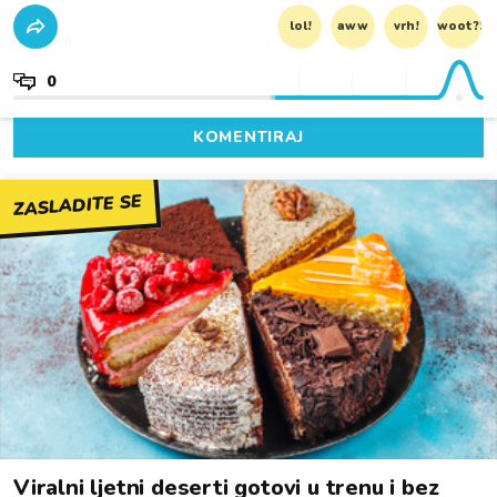
lol!
aww
vrh!
woot?!
0
KOMENTIRAJ
ZASLADITE SE
Viralni ljetni deserti gotovi u trenu i bez