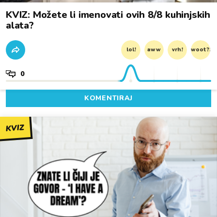
KVIZ: Možete li imenovati ovih 8/8 kuhinjskih
alata?
lol!
aww
vrh!
woot?!
0
KOMENTIRAJ
KVIZ