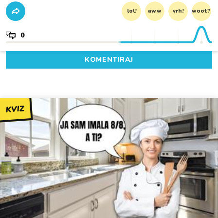
lol!
aww
vrh!
woot?!
0
KOMENTIRAJ
KVIZ