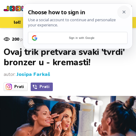
lol!
aww
vrh!
woot?!
200
pregleda
Sign in with Google
05. kolovoza 2021.
Ovaj trik pretvara svaki 'tvrdi'
bronzer u - kremasti!
autor:
Josipa Farkaš
Prati
Prati