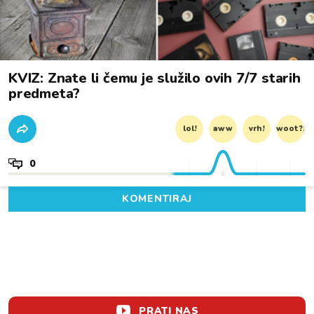
KVIZ: Znate li čemu je služilo ovih 7/7 starih
predmeta?
lol!
aww
vrh!
woot?!
0
KOMENTIRAJ
PRATI NAS