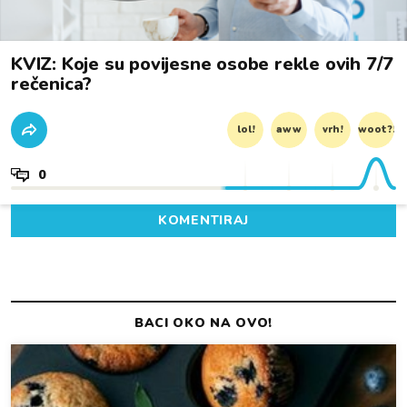
KVIZ: Koje su povijesne osobe rekle ovih 7/7
rečenica?
lol!
aww
vrh!
woot?!
0
KOMENTIRAJ