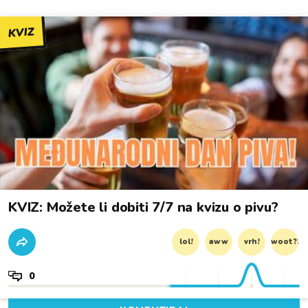
KVIZ
KVIZ: Možete li dobiti 7/7 na kvizu o pivu?
lol!
aww
vrh!
woot?!
0