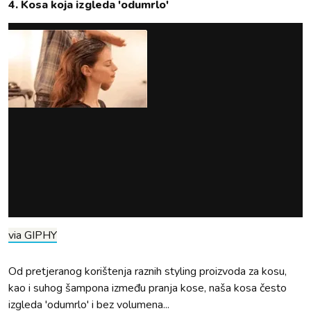
4. Kosa koja izgleda 'odumrlo'
via GIPHY
Od pretjeranog korištenja raznih styling proizvoda za kosu,
kao i suhog šampona između pranja kose, naša kosa često
izgleda 'odumrlo' i bez volumena...