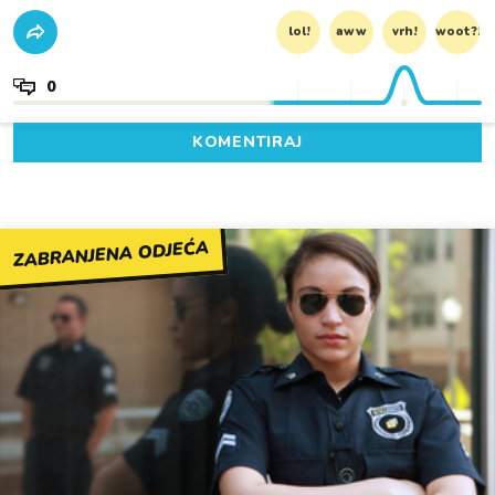
lol!
aww
vrh!
woot?!
0
KOMENTIRAJ
ZABRANJENA ODJEĆA