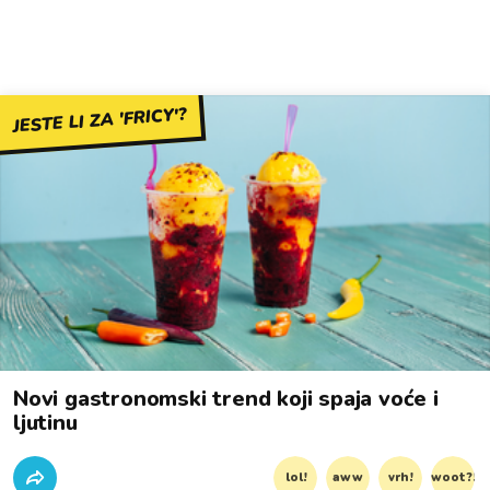
JESTE LI ZA 'FRICY'?
Novi gastronomski trend koji spaja voće i
ljutinu
lol!
aww
vrh!
woot?!