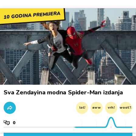
10 GODINA PREMIJERA
Sva Zendayina modna Spider-Man izdanja
lol!
aww
vrh!
woot?!
0