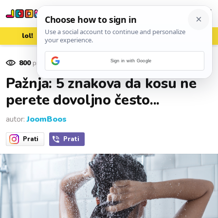
lol!
aww
vrh!
woot?!
800
pregleda
Sign in with Google
15. rujna 2024.
Pažnja: 5 znakova da kosu ne
perete dovoljno često...
autor:
JoomBoos
Prati
Prati