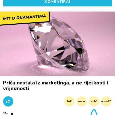
KOMENTIRAJ
MIT O DIJAMANTIMA
Priča nastala iz marketinga, a ne rijetkosti i
vrijednosti
lol!
aww
vrh!
woot?!
0