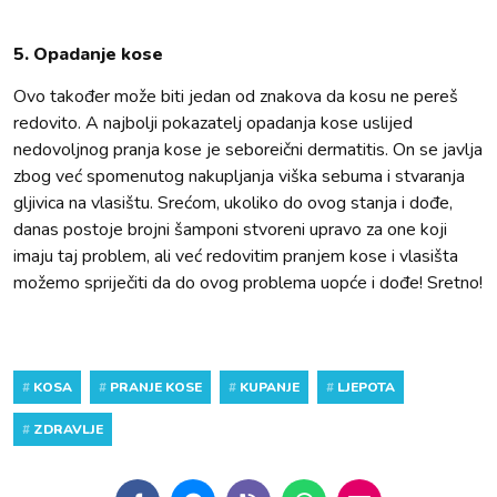
5. Opadanje kose
Ovo također može biti jedan od znakova da kosu ne pereš
redovito. A najbolji pokazatelj opadanja kose uslijed
nedovoljnog pranja kose je seboreični dermatitis. On se javlja
zbog već spomenutog nakupljanja viška sebuma i stvaranja
gljivica na vlasištu. Srećom, ukoliko do ovog stanja i dođe,
danas postoje brojni šamponi stvoreni upravo za one koji
imaju taj problem, ali već redovitim pranjem kose i vlasišta
možemo spriječiti da do ovog problema uopće i dođe! Sretno!
#
KOSA
#
PRANJE KOSE
#
KUPANJE
#
LJEPOTA
#
ZDRAVLJE