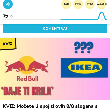
lol!
aww
vrh!
woot?!
0
KOMENTIRAJ
KVIZ
KVIZ: Možete li spojiti ovih 8/8 slogana s