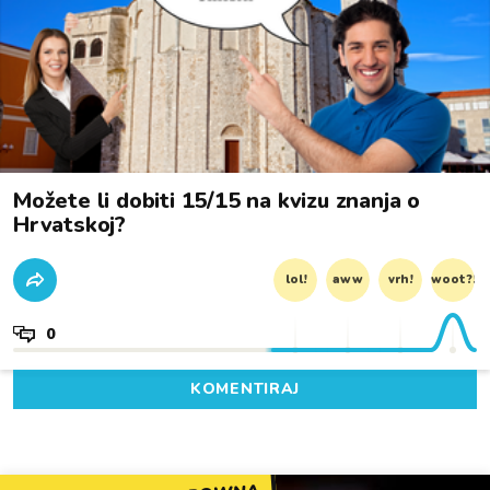
Možete li dobiti 15/15 na kvizu znanja o
Hrvatskoj?
lol!
aww
vrh!
woot?!
0
KOMENTIRAJ