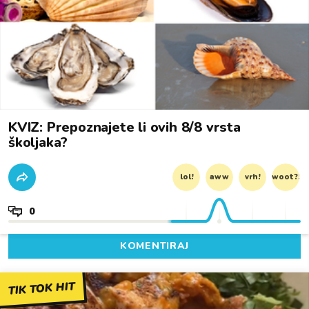
KVIZ: Prepoznajete li ovih 8/8 vrsta
školjaka?
lol!
aww
vrh!
woot?!
0
KOMENTIRAJ
TIK TOK HIT