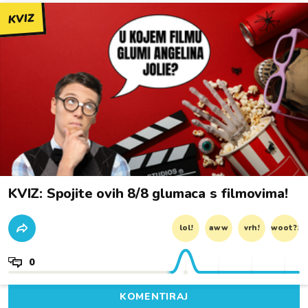
KVIZ
KVIZ: Spojite ovih 8/8 glumaca s filmovima!
lol!
aww
vrh!
woot?!
0
KOMENTIRAJ