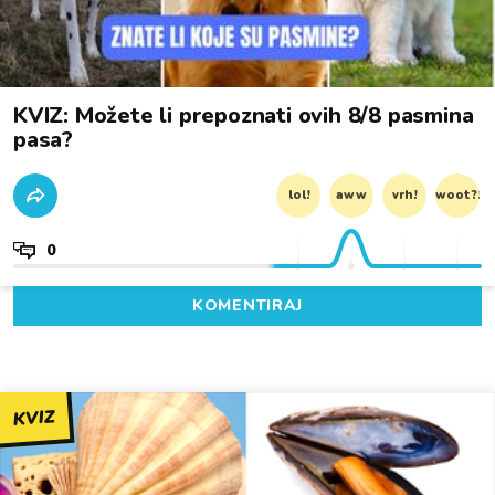
KVIZ: Možete li prepoznati ovih 8/8 pasmina
pasa?
lol!
aww
vrh!
woot?!
0
KOMENTIRAJ
KVIZ