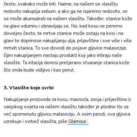
često, svakako može biti. Naime, na našem se vlasištu
redovito nakuplja sebum, a ako ga ne ispiremo redovito, on
se može akumulirati na našem vlasištu. Također, stanice kože
na glavi odumiru i obnavljaju se. No, kad kosu ne peremo
dovoljno često, te mrtve stanice može ostaju na kosi i na
glavi te doprinose nakupljanju ulja, prljavštine i sve više i više
mrtvih stanica. To sve dovodi do pojave gljivice malasezije,
čijim nakupljanjem nastaju produkti koji jako iritiraju naše
vlasište. Ta iritacija donosi pretjerano stvaranje stanica kože
što onda bude vidljivo i kao perut.
3. Vlasište koje svrbi
Nakupljanje proizvoda za kosu, masnoća, znoja i prljavština iz
vanjskog svijeta na našem vlasištu također je plodno tlo za
već spomenutu gljivicu malaseziju. A osim peruti, ova gljivica
uzrokuje i svrbež vlasišta, piše
Glamour.