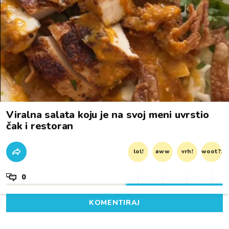
Viralna salata koju je na svoj meni uvrstio
čak i restoran
lol!
aww
vrh!
woot?!
0
KOMENTIRAJ