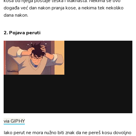
kosa od njega postaje teška i vlaknasta. Nekima se ovo
događa već dan nakon pranja kose, a nekima tek nekoliko
dana nakon.
2. Pojava peruti
via GIPHY
Iako perut ne mora nužno biti znak da ne pereš kosu dovoljno