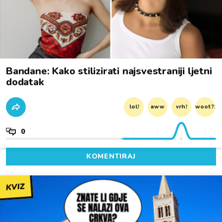
Bandane: Kako stilizirati najsvestraniji ljetni
dodatak
lol!
aww
vrh!
woot?!
0
KOMENTIRAJ
KVIZ