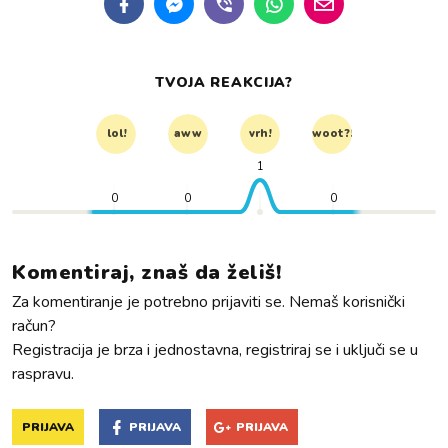
TVOJA REAKCIJA?
lol!
aww
vrh!
woot?!
1
0
0
0
Komentiraj, znaš da želiš!
Za komentiranje je potrebno prijaviti se. Nemaš korisnički
račun?
Registracija je brza i jednostavna, registriraj se i uključi se u
raspravu.
PRIJAVA
PRIJAVA
PRIJAVA