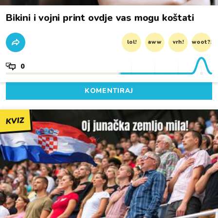
Bikini i vojni print ovdje vas mogu koštati
lol!
aww
vrh!
woot?!
0
KOMENTIRAJ
KVIZ