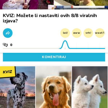
KVIZ: Možete li nastaviti ovih 8/8 viralnih
izjava?
lol!
aww
vrh!
woot?!
0
KOMENTIRAJ
KVIZ