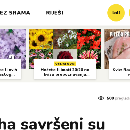
EZ SRAMA
RIJEŠI
lol!
VELIKI KVIZ
e li ovih
Hoćete li imati 20/20 na
Kviz: Raz
častog
kvizu prepoznavanja
v
cvijeća?
500
pregled
ha savršeni su