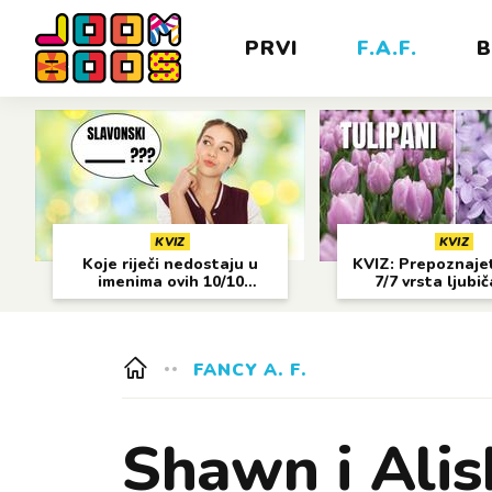
PRVI
F.A.F.
B
KVIZ
KVIZ
Koje riječi nedostaju u
KVIZ: Prepoznajet
imenima ovih 10/10
7/7 vrsta ljubi
gradova?
cvijeća?
FANCY A. F.
Shawn i Alis