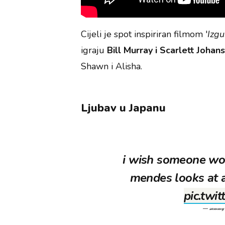
Cijeli je spot inspiriran filmom '
Izgu
igraju
Bill Murray i Scarlett Johan
Shawn i Alisha.
Ljubav u Japanu
i wish someone wo
mendes looks at 
pic.twi
— 𝓈𝒶𝓂