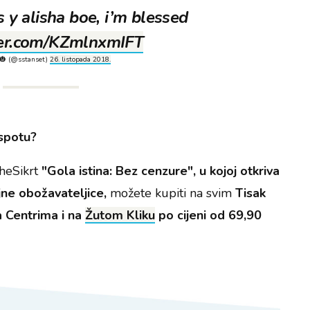
y alisha boe, i’m blessed
tter.com/KZmlnxmIFT
🎃 (@sstanset)
26. listopada 2018.
 spotu?
heSikrt
"Gola istina: Bez cenzure", u kojoj otkriva
jne obožavateljice,
možete kupiti na svim
Tisak
a Centrima i na
Žutom Kliku
po cijeni od 69,90