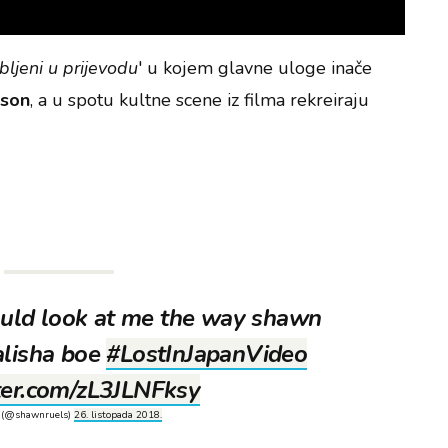
bljeni u prijevodu
' u kojem glavne uloge inače
sson
, a u spotu kultne scene iz filma rekreiraju
uld look at me the way shawn
alisha boe
#LostInJapanVideo
tter.com/zL3JLNFksy
𝓎 (@shawnruels)
26. listopada 2018.