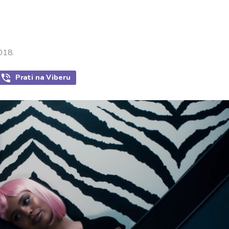
018.
Prati
na Viberu