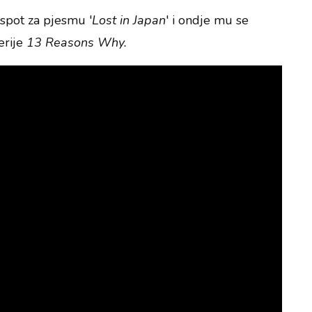
spot za pjesmu '
Lost in Japan
' i ondje mu se
erije
13 Reasons Why.