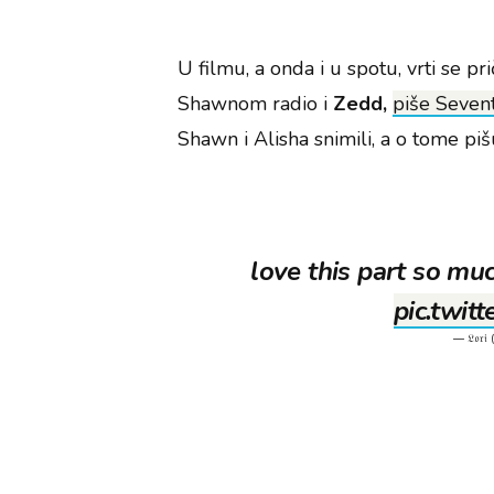
U filmu, a onda i u spotu, vrti se pr
Shawnom radio i
Zedd,
piše Seven
Shawn i Alisha snimili, a o tome piš
love this part so mu
pic.twi
— 𝔏𝔬