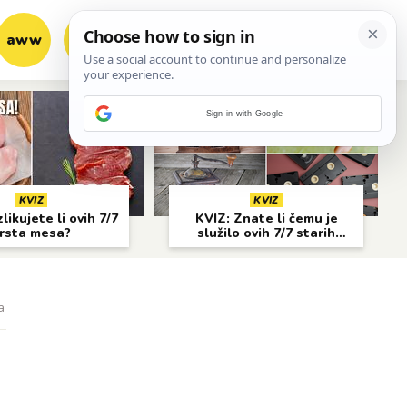
aww
vrh!
woot?!
Sign in with Google
KVIZ
KVIZ
likujete li ovih 7/7
KVIZ: Znate li čemu je
rsta mesa?
služilo ovih 7/7 starih
predmeta?
a