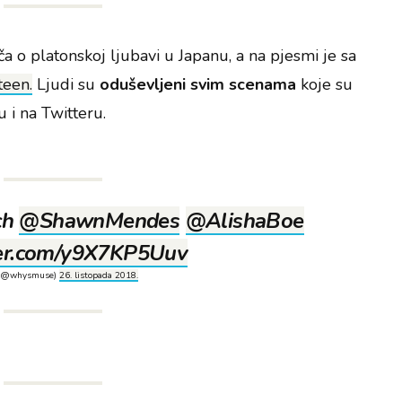
iča o platonskoj ljubavi u Japanu, a na pjesmi je sa
teen.
Ljudi su
oduševljeni svim scenama
koje su
u i na Twitteru.
ch
@ShawnMendes
@AlishaBoe
tter.com/y9X7KP5Uuv
𝔦 (@whysmuse)
26. listopada 2018.