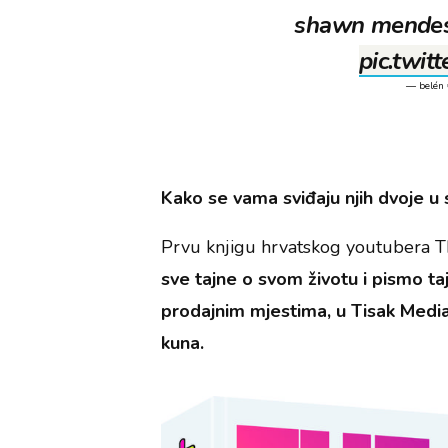
shawn mendes 
pic.twi
— belén 
Kako se vama sviđaju njih dvoje u
Prvu knjigu hrvatskog youtubera T
sve tajne o svom životu i pismo ta
prodajnim mjestima, u Tisak Medi
kuna.