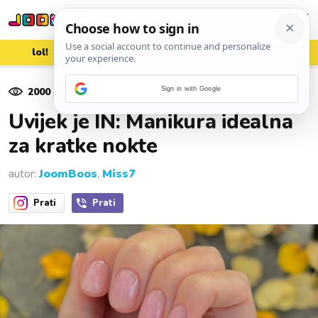
lol!
aww
vrh!
woot?!
2000
pregleda
Sign in with Google
20. siječnja 2025.
Uvijek je IN: Manikura idealna
za kratke nokte
autor:
JoomBoos
,
Miss7
Prati
Prati