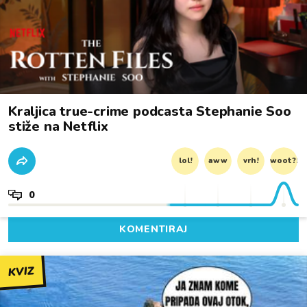
Kraljica true-crime podcasta Stephanie Soo
stiže na Netflix
lol!
aww
vrh!
woot?!
0
KOMENTIRAJ
KVIZ