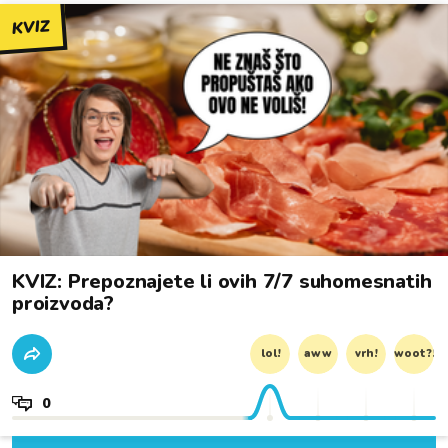
KVIZ
KVIZ: Prepoznajete li ovih 7/7 suhomesnatih
proizvoda?
lol!
aww
vrh!
woot?!
0