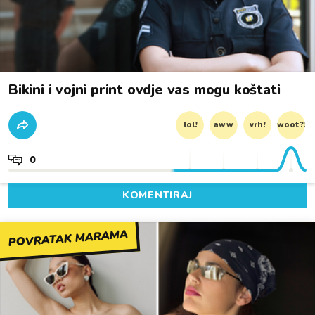
Bikini i vojni print ovdje vas mogu koštati
lol!
aww
vrh!
woot?!
0
KOMENTIRAJ
POVRATAK MARAMA