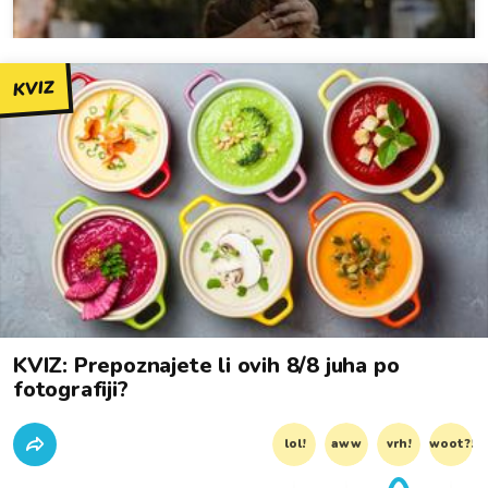
KVIZ
KVIZ: Prepoznajete li ovih 8/8 juha po
fotografiji?
lol!
aww
vrh!
woot?!