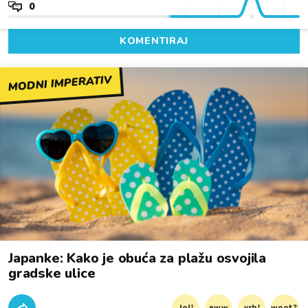
0
KOMENTIRAJ
MODNI IMPERATIV
Japanke: Kako je obuća za plažu osvojila
gradske ulice
lol!
aww
vrh!
woot?!