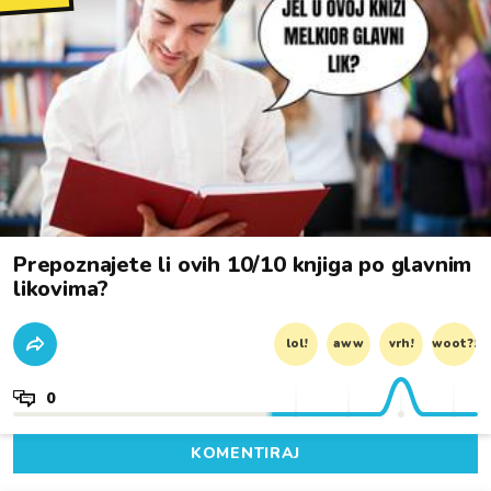
Prepoznajete li ovih 10/10 knjiga po glavnim
likovima?
lol!
aww
vrh!
woot?!
0
KOMENTIRAJ