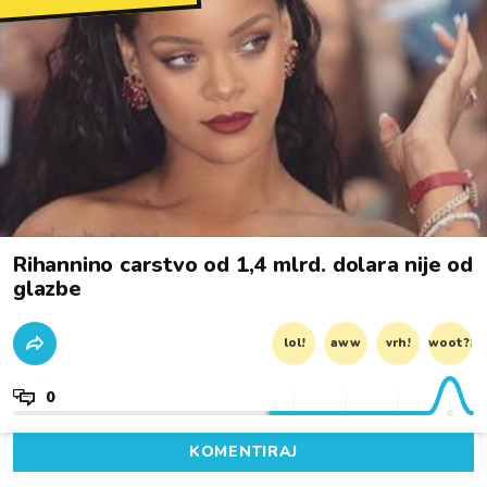
Rihannino carstvo od 1,4 mlrd. dolara nije od
glazbe
lol!
aww
vrh!
woot?!
0
KOMENTIRAJ