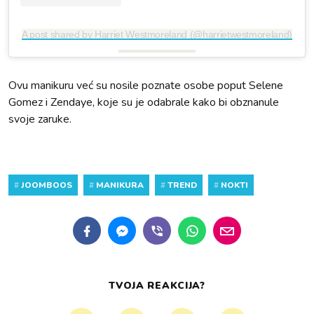
A post shared by Harriet Westmoreland (@harrietwestmoreland)
Ovu manikuru već su nosile poznate osobe poput Selene
Gomez i Zendaye, koje su je odabrale kako bi obznanule
svoje zaruke.
#
JOOMBOOS
#
MANIKURA
#
TREND
#
NOKTI
TVOJA REAKCIJA?