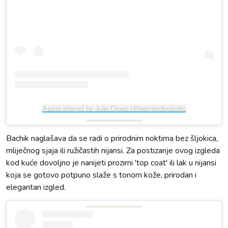
A post shared by Julia Diogo (@paintedbyjools)
Bachik naglašava da se radi o prirodnim noktima bez šljokica,
mliječnog sjaja ili ružičastih nijansi. Za postizanje ovog izgleda
kod kuće dovoljno je nanijeti prozirni 'top coat' ili lak u nijansi
koja se gotovo potpuno slaže s tonom kože, prirodan i
elegantan izgled.