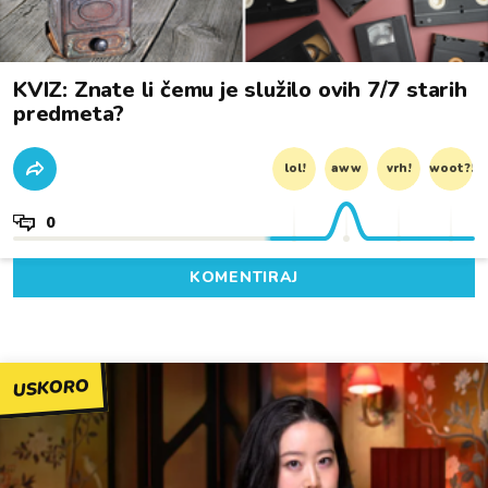
KVIZ: Znate li čemu je služilo ovih 7/7 starih
predmeta?
lol!
aww
vrh!
woot?!
0
KOMENTIRAJ
USKORO