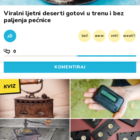
Viralni ljetni deserti gotovi u trenu i bez
paljenja pećnice
lol!
aww
vrh!
woot?!
0
KOMENTIRAJ
KVIZ