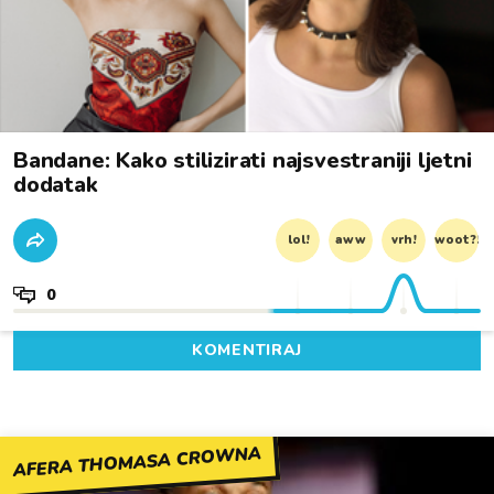
Bandane: Kako stilizirati najsvestraniji ljetni
dodatak
lol!
aww
vrh!
woot?!
0
KOMENTIRAJ
AFERA THOMASA CROWNA