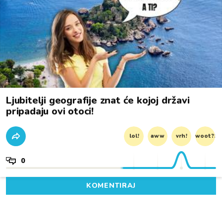
Ljubitelji geografije znat će kojoj državi
pripadaju ovi otoci!
lol!
aww
vrh!
woot?!
0
KOMENTIRAJ