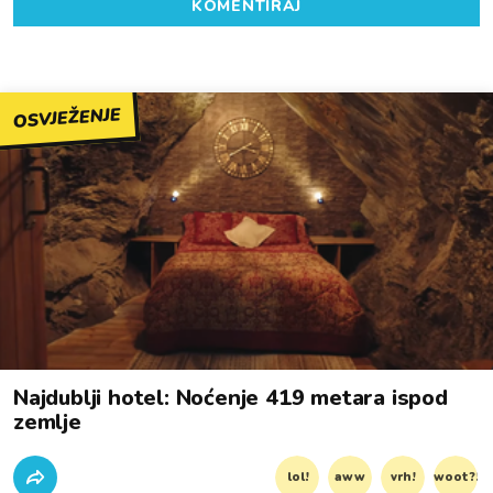
KOMENTIRAJ
OSVJEŽENJE
Najdublji hotel: Noćenje 419 metara ispod
zemlje
lol!
aww
vrh!
woot?!