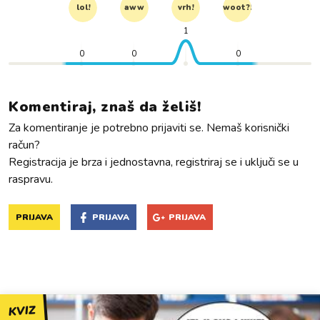
lol!
aww
vrh!
woot?!
1
0
0
0
Komentiraj, znaš da želiš!
Za komentiranje je potrebno prijaviti se. Nemaš korisnički
račun?
Registracija je brza i jednostavna, registriraj se i uključi se u
raspravu.
PRIJAVA
PRIJAVA
PRIJAVA
KVIZ