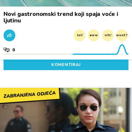
Novi gastronomski trend koji spaja voće i
ljutinu
lol!
aww
vrh!
woot?!
0
KOMENTIRAJ
ZABRANJENA ODJEĆA