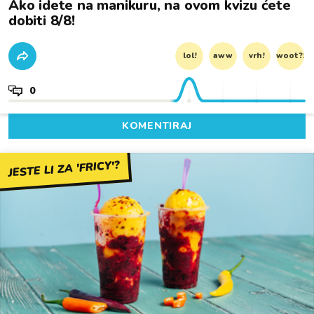
Ako idete na manikuru, na ovom kvizu ćete
dobiti 8/8!
lol!
aww
vrh!
woot?!
0
KOMENTIRAJ
JESTE LI ZA 'FRICY'?