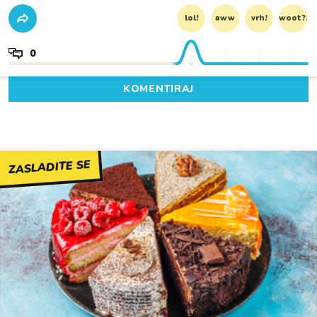
lol!
aww
vrh!
woot?!
0
KOMENTIRAJ
ZASLADITE SE