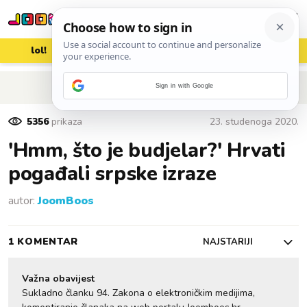
lol!
aww
vrh!
woot?!
POVRATAK NA ČLANAK
Sign in with Google
5356
prikaza
23. studenoga 2020.
'Hmm, što je budjelar?' Hrvati
pogađali srpske izraze
autor:
JoomBoos
1 KOMENTAR
NAJSTARIJI
Važna obavijest
Sukladno članku 94. Zakona o elektroničkim medijima,