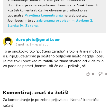
komentiranje članaka na web portalu Joomboos.hr
dopušteno je samo registriranim korisnicima. Svaki korisnik
koji želi komentirati članke obvezan je prethodno se
upoznati s
Pravilima komentiranja
na web portalu
Joomboos.hr te sa
zabranama propisanim stavkom 2.
članka 94. Zakona.
duropivic@gmail.com
5 godina, 8 mjeseci ago
To je ono:koliko tko "pošteno zaradio" a tko je ili nije,možda j
e ili nije,Buđelar:Kad ja pošteno opljačkan nešto negdje i posl
ije me zovu opet kad mi zafali?Ne znam stvarno od kuda mi o
vo pade na pamet ,hmmm- bit će da
... prikaži još!
0
0
Komentiraj, znaš da želiš!
Za komentiranje je potrebno prijaviti se. Nemaš korisnički
račun?