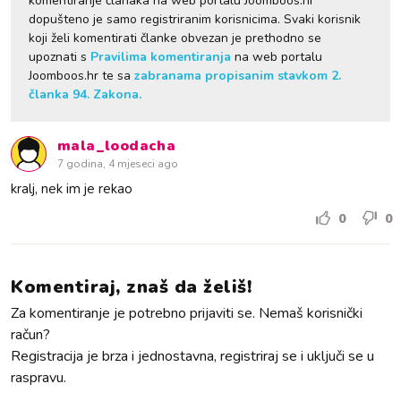
komentiranje članaka na web portalu Joomboos.hr
dopušteno je samo registriranim korisnicima. Svaki korisnik
koji želi komentirati članke obvezan je prethodno se
upoznati s
Pravilima komentiranja
na web portalu
Joomboos.hr te sa
zabranama propisanim stavkom 2.
članka 94. Zakona.
mala_loodacha
7 godina, 4 mjeseci ago
kralj, nek im je rekao
0
0
Komentiraj, znaš da želiš!
Za komentiranje je potrebno prijaviti se. Nemaš korisnički
račun?
Registracija je brza i jednostavna, registriraj se i uključi se u
raspravu.