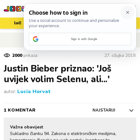
lol!
aww
vrh!
woot?!
POVRATAK NA ČLANAK
Sign in with Google
2000
prikaza
27. ožujka 2019.
Justin Bieber priznao: 'Još
uvijek volim Selenu, ali...'
autor:
Lucia Horvat
1 KOMENTAR
NAJSTARIJI
Važna obavijest
Sukladno članku 94. Zakona o elektroničkim medijima,