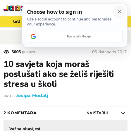
lol!
aww
vrh!
woot?!
POVRATAK NA ČLANAK
Sign in with Google
5005
prikaza
06. listopada 2017.
10 savjeta koja moraš
poslušati ako se želiš riješiti
stresa u školi
autor:
Josipa Hodalj
2 KOMENTARA
NAJSTARIJI
Važna obavijest