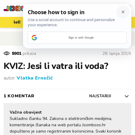
lol!
aww
vrh!
woot?!
POVRATAK NA ČLANAK
Sign in with Google
8901
prikaza
28. lipnja 2019.
KVIZ: Jesi li vatra ili voda?
autor:
Vlatka Ernečić
1 KOMENTAR
NAJSTARIJI
Važna obavijest
Sukladno članku 94. Zakona o elektroničkim medijima,
komentiranje članaka na web portalu Joomboos.hr
dopušteno je samo registriranim korisnicima. Svaki korisnik