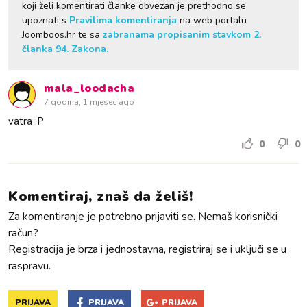
koji želi komentirati članke obvezan je prethodno se
upoznati s
Pravilima komentiranja
na web portalu
Joomboos.hr te sa
zabranama propisanim stavkom 2.
članka 94. Zakona.
mala_loodacha
7 godina, 1 mjesec ago
vatra :P
0
0
Komentiraj, znaš da želiš!
Za komentiranje je potrebno prijaviti se. Nemaš korisnički
račun?
Registracija je brza i jednostavna, registriraj se i uključi se u
raspravu.
PRIJAVA
PRIJAVA
PRIJAVA