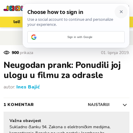
lol!
aww
vrh!
woot?!
POVRATAK NA ČLANAK
Sign in with Google
900
prikaza
01. lipnja 2019.
Neugodan prank: Ponudili joj
ulogu u filmu za odrasle
autor:
Ines Bajić
1 KOMENTAR
NAJSTARIJI
Važna obavijest
Sukladno članku 94. Zakona o elektroničkim medijima,