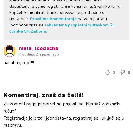
komentiranje članaka na web portalu Joomboos.hr
dopušteno je samo registriranim korisnicima. Svaki korisnik
koji želi komentirati članke obvezan je prethodno se
upoznati s
Pravilima komentiranja
na web portalu
Joomboos.hr te sa
zabranama propisanim stavkom 2.
članka 94. Zakona.
mala_loodacha
7 godina, 2 mjeseci ago
hahahah, top!!!!!
0
0
Komentiraj, znaš da želiš!
Za komentiranje je potrebno prijaviti se. Nemaš korisnički
račun?
Registracija je brza i jednostavna, registriraj se i uključi se u
raspravu.