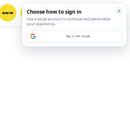
aww
vrh!
woot?!
Sign in with Google