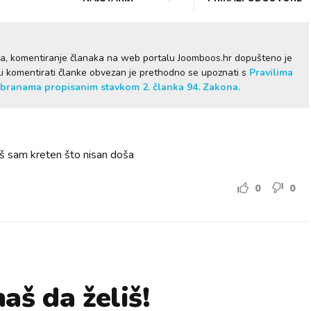
ma, komentiranje članaka na web portalu Joomboos.hr dopušteno je
želi komentirati članke obvezan je prethodno se upoznati s
Pravilima
branama propisanim stavkom 2. članka 94. Zakona.
baš sam kreten što nisan doša
0
0
aš da želiš!