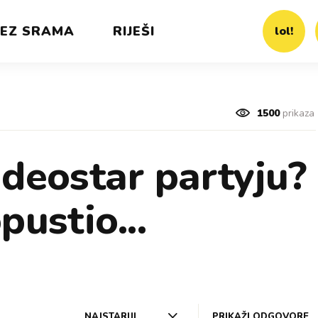
EZ SRAMA
RIJEŠI
lol!
1500
prikaza
ideostar partyju?
pustio...
NAJSTARIJI
PRIKAŽI ODGOVORE