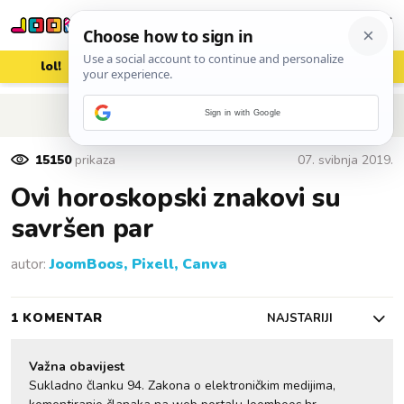
lol!
aww
vrh!
woot?!
POVRATAK NA ČLANAK
Sign in with Google
15150
prikaza
07. svibnja 2019.
Ovi horoskopski znakovi su
savršen par
autor:
JoomBoos, Pixell, Canva
1 KOMENTAR
NAJSTARIJI
Važna obavijest
Sukladno članku 94. Zakona o elektroničkim medijima,