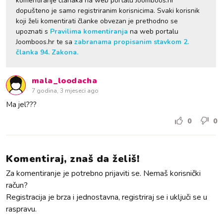
komentiranje članaka na web portalu Joomboos.hr
dopušteno je samo registriranim korisnicima. Svaki korisnik
koji želi komentirati članke obvezan je prethodno se
upoznati s
Pravilima komentiranja
na web portalu
Joomboos.hr te sa
zabranama propisanim stavkom 2.
članka 94. Zakona.
mala_loodacha
7 godina, 3 mjeseci ago
Ma jel???
0
0
Komentiraj, znaš da želiš!
Za komentiranje je potrebno prijaviti se. Nemaš korisnički
račun?
Registracija je brza i jednostavna, registriraj se i uključi se u
raspravu.