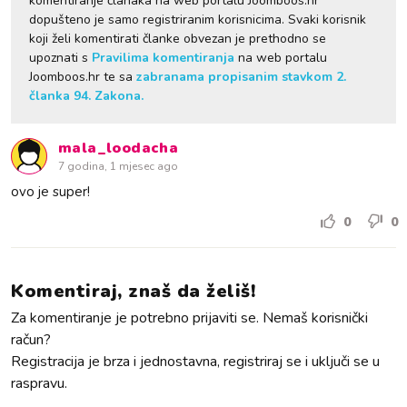
komentiranje članaka na web portalu Joomboos.hr
dopušteno je samo registriranim korisnicima. Svaki korisnik
koji želi komentirati članke obvezan je prethodno se
upoznati s
Pravilima komentiranja
na web portalu
Joomboos.hr te sa
zabranama propisanim stavkom 2.
članka 94. Zakona.
mala_loodacha
7 godina, 1 mjesec ago
ovo je super!
0
0
Komentiraj, znaš da želiš!
Za komentiranje je potrebno prijaviti se. Nemaš korisnički
račun?
Registracija je brza i jednostavna, registriraj se i uključi se u
raspravu.