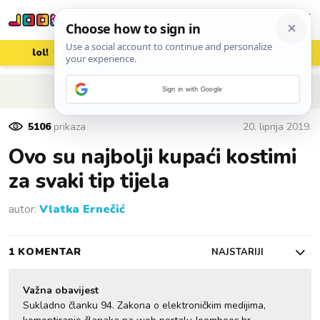
lol!
aww
vrh!
woot?!
POVRATAK NA ČLANAK
Sign in with Google
5106
prikaza
20. lipnja 2019.
Ovo su najbolji kupaći kostimi
za svaki tip tijela
autor:
Vlatka Ernečić
1 KOMENTAR
NAJSTARIJI
Važna obavijest
Sukladno članku 94. Zakona o elektroničkim medijima,