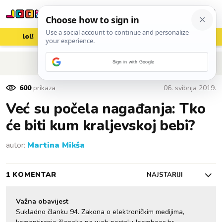
lol!
aww
vrh!
woot?!
POVRATAK NA ČLANAK
Sign in with Google
600
prikaza
06. svibnja 2019.
Već su počela nagađanja: Tko
će biti kum kraljevskoj bebi?
autor:
Martina Mikša
1 KOMENTAR
NAJSTARIJI
Važna obavijest
Sukladno članku 94. Zakona o elektroničkim medijima,