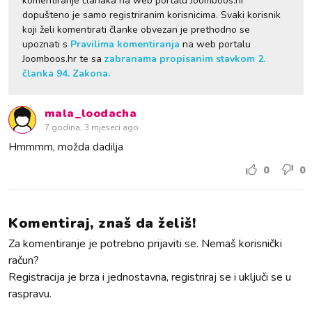
komentiranje članaka na web portalu Joomboos.hr
dopušteno je samo registriranim korisnicima. Svaki korisnik
koji želi komentirati članke obvezan je prethodno se
upoznati s
Pravilima komentiranja
na web portalu
Joomboos.hr te sa
zabranama propisanim stavkom 2.
članka 94. Zakona.
mala_loodacha
7 godina, 3 mjeseci ago
Hmmmm, možda dadilja
0
0
Komentiraj, znaš da želiš!
Za komentiranje je potrebno prijaviti se. Nemaš korisnički
račun?
Registracija je brza i jednostavna, registriraj se i uključi se u
raspravu.