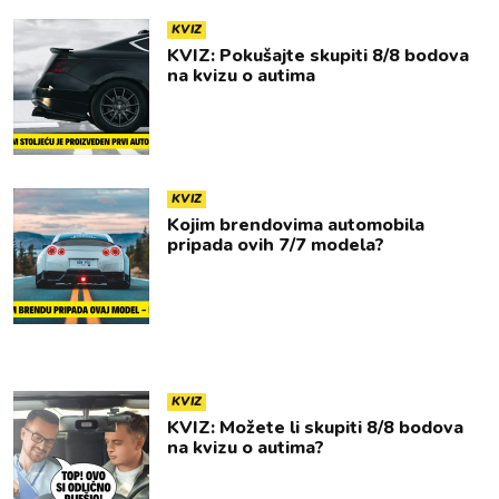
KVIZ
KVIZ: Pokušajte skupiti 8/8 bodova
na kvizu o autima
KVIZ
Kojim brendovima automobila
pripada ovih 7/7 modela?
KVIZ
KVIZ: Možete li skupiti 8/8 bodova
na kvizu o autima?