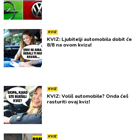
KVIZ
KVIZ: Ljubitelji automobila dobit će
8/8 na ovom kvizu!
KVIZ
KVIZ: Voliš automobile? Onda ćeš
rasturiti ovaj kviz!
KVIZ