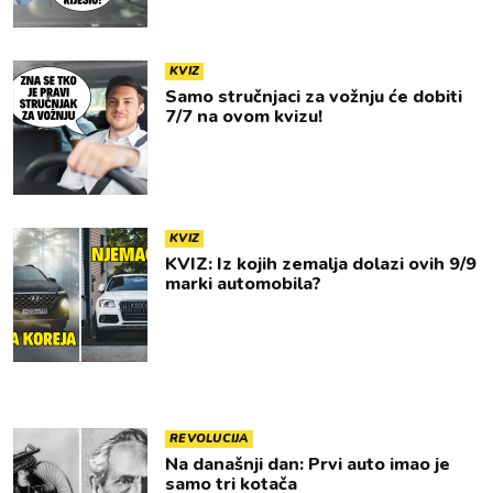
KVIZ
Samo stručnjaci za vožnju će dobiti
7/7 na ovom kvizu!
KVIZ
KVIZ: Iz kojih zemalja dolazi ovih 9/9
marki automobila?
REVOLUCIJA
Na današnji dan: Prvi auto imao je
samo tri kotača