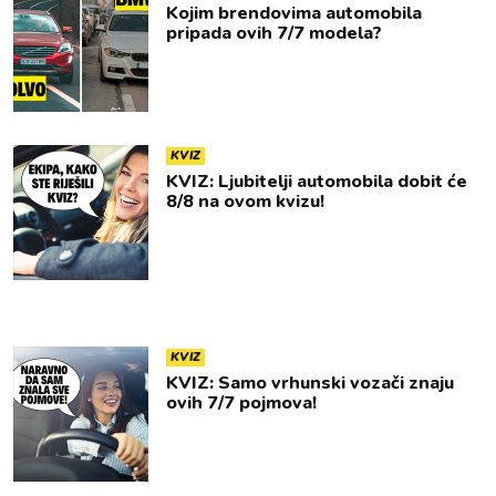
Kojim brendovima automobila
pripada ovih 7/7 modela?
KVIZ
KVIZ: Ljubitelji automobila dobit će
8/8 na ovom kvizu!
KVIZ
KVIZ: Samo vrhunski vozači znaju
ovih 7/7 pojmova!