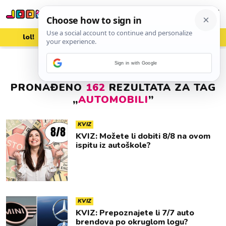
lol!
aww
vrh!
woot?!
Sign in with Google
PRONAĐENO
162
REZULTATA ZA TAG
„
AUTOMOBILI
”
KVIZ
KVIZ: Možete li dobiti 8/8 na ovom
ispitu iz autoškole?
KVIZ
KVIZ: Prepoznajete li 7/7 auto
brendova po okruglom logu?