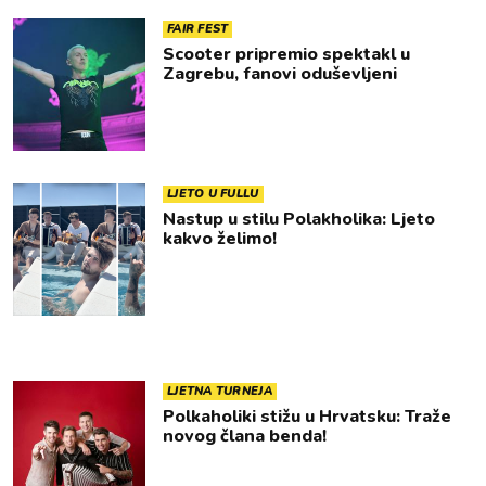
FAIR FEST
Scooter pripremio spektakl u
Zagrebu, fanovi oduševljeni
LJETO U FULLU
Nastup u stilu Polakholika: Ljeto
kakvo želimo!
LJETNA TURNEJA
Polkaholiki stižu u Hrvatsku: Traže
novog člana benda!