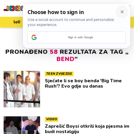
lol!
aww
vrh!
woot?!
Sign in with Google
PRONAĐENO
58
REZULTATA ZA TAG „
BEND
”
TEEN ZVIJEZDE
Sjećate li se boy benda 'Big Time
Rush'? Evo gdje su danas
VIDEO
Zaprešić Boysi otkrili koja pjesma im
budi nostalgiju