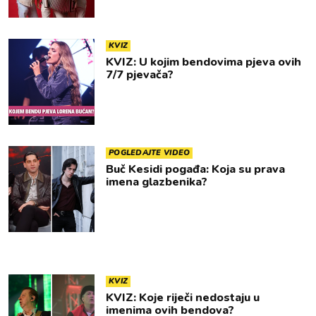
KVIZ
KVIZ: U kojim bendovima pjeva ovih
7/7 pjevača?
POGLEDAJTE VIDEO
Buč Kesidi pogađa: Koja su prava
imena glazbenika?
KVIZ
KVIZ: Koje riječi nedostaju u
imenima ovih bendova?