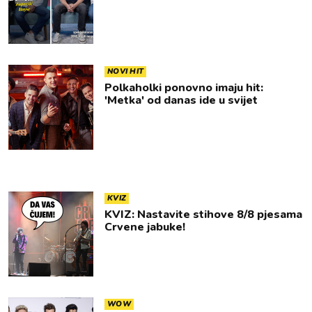
NOVI HIT
Polkaholki ponovno imaju hit:
'Metka' od danas ide u svijet
KVIZ
KVIZ: Nastavite stihove 8/8 pjesama
Crvene jabuke!
WOW