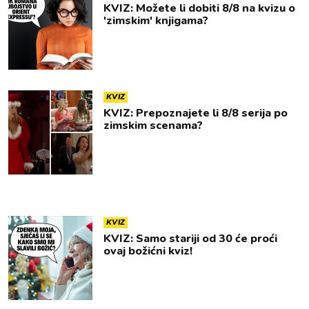
KVIZ: Možete li dobiti 8/8 na kvizu o
'zimskim' knjigama?
KVIZ
KVIZ: Prepoznajete li 8/8 serija po
zimskim scenama?
KVIZ
KVIZ: Samo stariji od 30 će proći
ovaj božićni kviz!