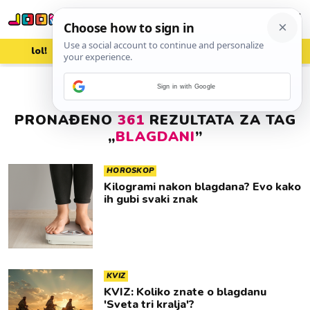
lol!
aww
vrh!
woot?!
Sign in with Google
PRONAĐENO
361
REZULTATA ZA TAG
„
BLAGDANI
”
HOROSKOP
Kilogrami nakon blagdana? Evo kako
ih gubi svaki znak
KVIZ
KVIZ: Koliko znate o blagdanu
'Sveta tri kralja'?