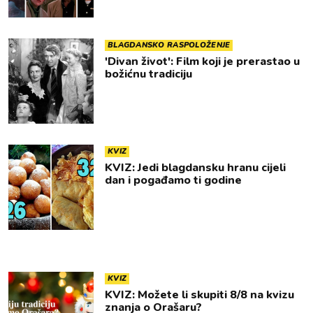
BLAGDANSKO RASPOLOŽENJE
'Divan život': Film koji je prerastao u
božićnu tradiciju
KVIZ
KVIZ: Jedi blagdansku hranu cijeli
dan i pogađamo ti godine
KVIZ
KVIZ: Možete li skupiti 8/8 na kvizu
znanja o Orašaru?