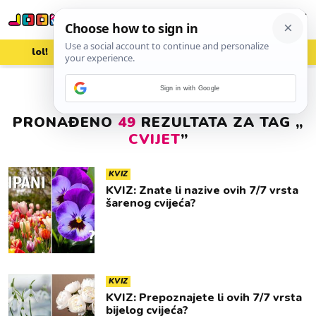
lol!
aww
vrh!
woot?!
Sign in with Google
PRONAĐENO
49
REZULTATA ZA TAG „
CVIJET
”
KVIZ
KVIZ: Znate li nazive ovih 7/7 vrsta
šarenog cvijeća?
KVIZ
⁠KVIZ: Prepoznajete li ovih 7/7 vrsta
bijelog cvijeća?