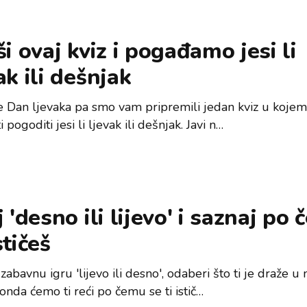
ši ovaj kviz i pogađamo jesi li
ak ili dešnjak
e Dan ljevaka pa smo vam pripremili jedan kviz u koje
 pogoditi jesi li ljevak ili dešnjak. Javi n…
j 'desno ili lijevo' i saznaj po
stičeš
zabavnu igru 'lijevo ili desno', odaberi što ti je draže 
 onda ćemo ti reći po čemu se ti istič…