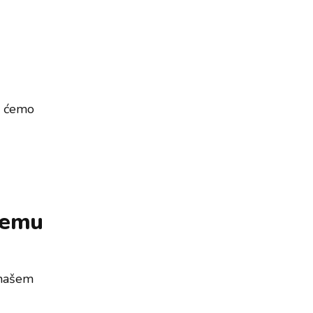
m ćemo
 čemu
u našem