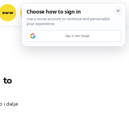
aww
vrh!
woot?!
Sign in with Google
 to
 i dalje