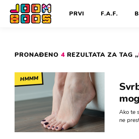
PRVI
F.A.F.
B
PRONAĐENO
4
REZULTATA ZA TAG „
HMMM
Svrb
mogl
Ako te s
ne prest