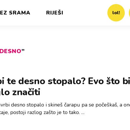
EZ SRAMA
RIJEŠI
lol!
DESNO
”
i te desno stopalo? Evo što bi
o značiti
vrbi desno stopalo i skineš čarapu pa se počeškaš, a ono
aje, postoji razlog zašto je to tako. …