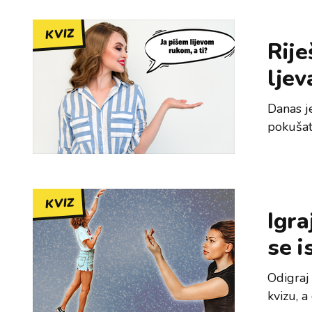
KVIZ
Rije
ljev
Danas j
pokušati
KVIZ
Igra
se i
Odigraj 
kvizu, a