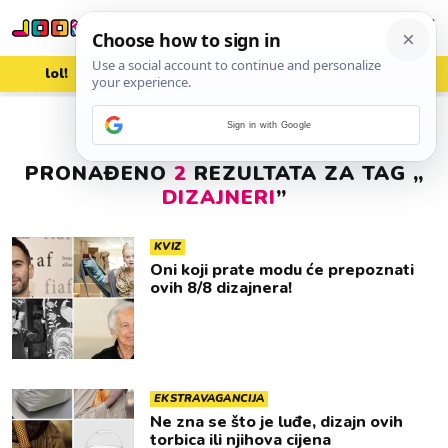
lol!
aww
vrh!
woot?!
Sign in with Google
PRONAĐENO
2
REZULTATA ZA TAG „
DIZAJNERI
”
KVIZ
Oni koji prate modu će prepoznati
ovih 8/8 dizajnera!
EKSTRAVAGANCIJA
Ne zna se što je luđe, dizajn ovih
torbica ili njihova cijena