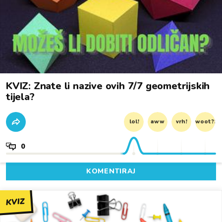
KVIZ: Znate li nazive ovih 7/7 geometrijskih
tijela?
lol!
aww
vrh!
woot?!
0
KOMENTIRAJ
KVIZ