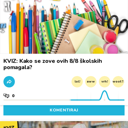
KVIZ: Kako se zove ovih 8/8 školskih
pomagala?
lol!
aww
vrh!
woot?!
0
KOMENTIRAJ
KVIZ