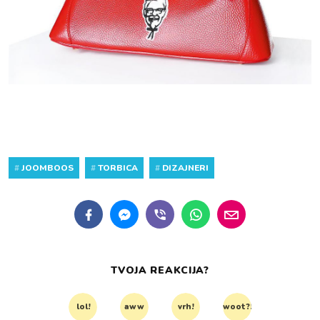
#
JOOMBOOS
#
TORBICA
#
DIZAJNERI
TVOJA REAKCIJA?
lol!
aww
vrh!
woot?!