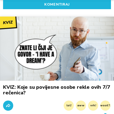
KOMENTIRAJ
KVIZ
KVIZ: Koje su povijesne osobe rekle ovih 7/7
rečenica?
lol!
aww
vrh!
woot?!