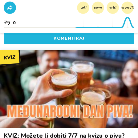
lol!
aww
vrh!
woot?!
0
KOMENTIRAJ
KVIZ
KVIZ: Možete li dobiti 7/7 na kvizu o pivu?