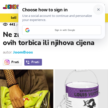
lol!
aww
vrh!
woot?!
441
pregleda
07. srpnja 2026.
Sign in with Google
Ne zna se što je luđe, dizajn
ovih torbica ili njihova cijena
autor:
JoomBoos
Prati
Prati