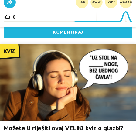
lol!
aww
vrh!
woot?!
0
KOMENTIRAJ
KVIZ
Možete li riješiti ovaj VELIKI kviz o glazbi?