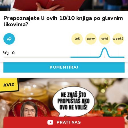
Prepoznajete li ovih 10/10 knjiga po glavnim
likovima?
lol!
aww
vrh!
woot?!
0
KOMENTIRAJ
KVIZ
PRATI NAS