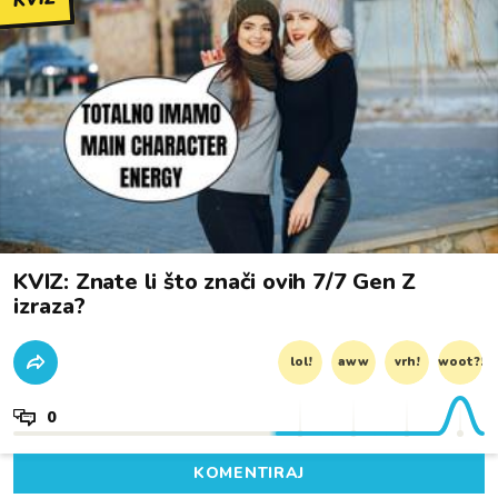
KVIZ: Znate li što znači ovih 7/7 Gen Z
izraza?
lol!
aww
vrh!
woot?!
0
KOMENTIRAJ