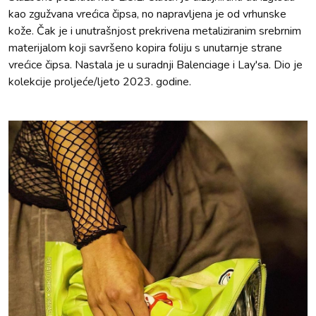
kao zgužvana vrećica čipsa, no napravljena je od vrhunske
kože. Čak je i unutrašnjost prekrivena metaliziranim srebrnim
materijalom koji savršeno kopira foliju s unutarnje strane
vrećice čipsa. Nastala je u suradnji Balenciage i Lay'sa. Dio je
kolekcije proljeće/ljeto 2023. godine.