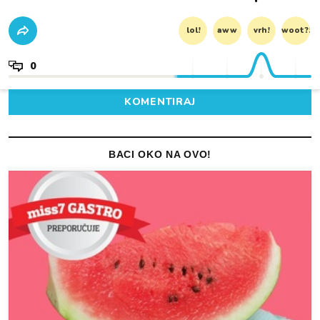
lol!
aww
vrh!
woot?!
0
KOMENTIRAJ