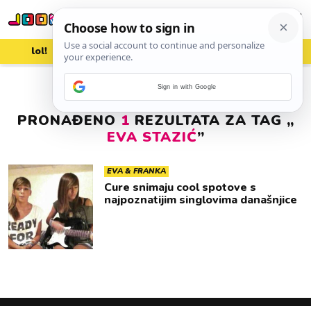
lol!
aww
vrh!
woot?!
Sign in with Google
PRONAĐENO
1
REZULTATA ZA TAG „
EVA STAZIĆ
”
EVA & FRANKA
Cure snimaju cool spotove s
najpoznatijim singlovima današnjice