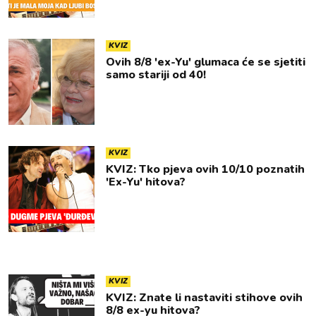
KVIZ
Ovih 8/8 'ex-Yu' glumaca će se sjetiti
samo stariji od 40!
KVIZ
KVIZ: Tko pjeva ovih 10/10 poznatih
'Ex-Yu' hitova?
KVIZ
KVIZ: Znate li nastaviti stihove ovih
8/8 ex-yu hitova?