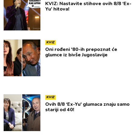
KVIZ: Nastavite stihove ovih 8/8 ‘Ex-
Yu’ hitova!
KVIZ
Oni rođeni '80-ih prepoznat će
glumce iz bivše Jugoslavije
KVIZ
Ovih 8/8 ‘Ex-Yu' glumaca znaju samo
stariji od 40!