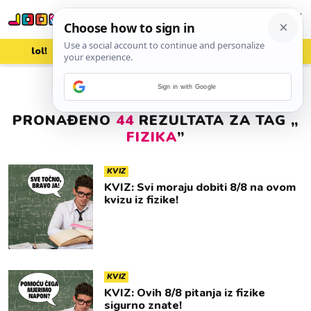
lol!
aww
vrh!
woot?!
Sign in with Google
PRONAĐENO
44
REZULTATA ZA TAG „
FIZIKA
”
KVIZ
KVIZ: Svi moraju dobiti 8/8 na ovom
kvizu iz fizike!
KVIZ
KVIZ: Ovih 8/8 pitanja iz fizike
sigurno znate!