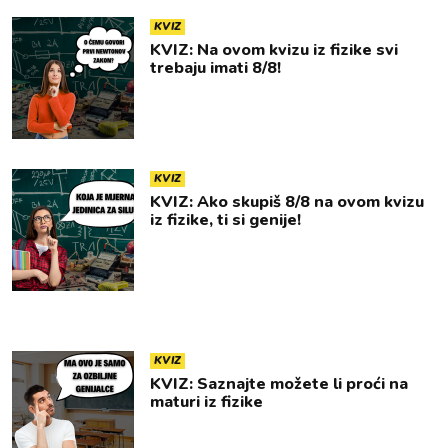
KVIZ
KVIZ: Na ovom kvizu iz fizike svi
trebaju imati 8/8!
KVIZ
KVIZ: Ako skupiš 8/8 na ovom kvizu
iz fizike, ti si genije!
KVIZ
KVIZ: Saznajte možete li proći na
maturi iz fizike