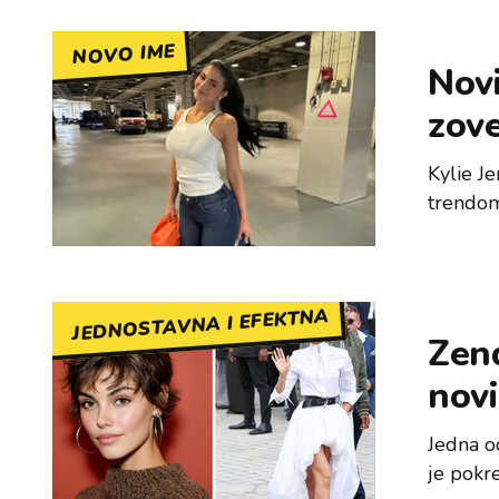
NOVO IME
Novi
zove
Kylie Je
trendom.
JEDNOSTAVNA I EFEKTNA
Zend
novi
Jedna o
je pokr