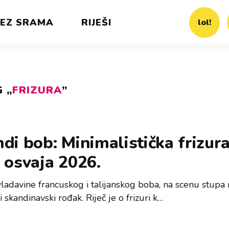
EZ SRAMA
RIJEŠI
lol!
 „
FRIZURA
”
di bob: Minimalistička frizur
 osvaja 2026.
ladavine francuskog i talijanskog boba, na scenu stupa 
i skandinavski rođak. Riječ je o frizuri k…