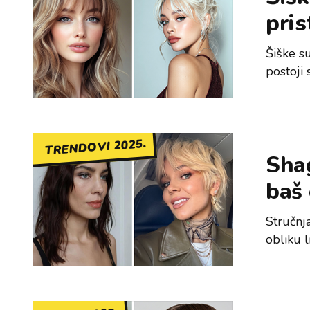
pris
Šiške su
postoji 
TRENDOVI 2025.
Shag
baš 
Stručnja
obliku l