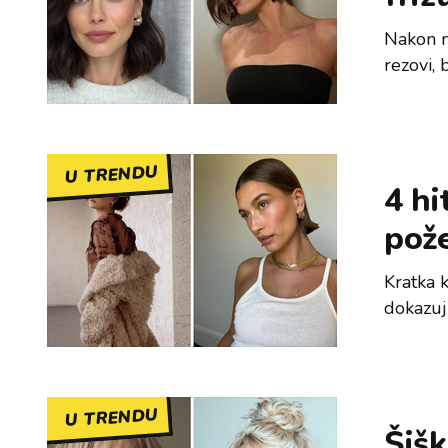
Nakon n
rezovi,
U TRENDU
4 hi
pože
Kratka 
dokazu
U TRENDU
Šišk