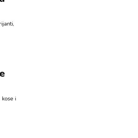
janti,
le
 kose i