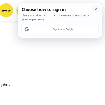
aww
vrh!
woot?!
Sign in with Google
a
njihov