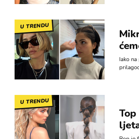
U TRENDU
Mikr
ćemo
Iako na
prilago
U TRENDU
Top 
ljet
Rep je f