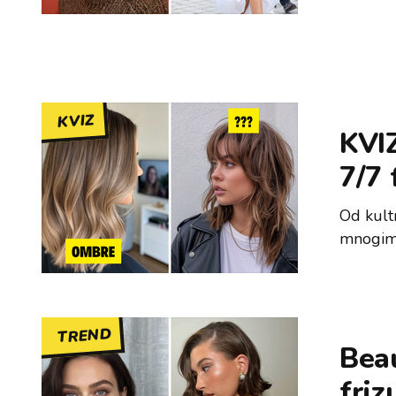
KVIZ
KVIZ
7/7 
Od kult
mnogima
TREND
Bea
friz