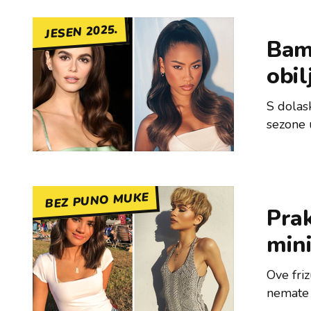
JESEN 2025.
Bam
obil
S dolas
sezone 
BEZ PUNO MUKE
Prak
min
Ove fri
nemate 