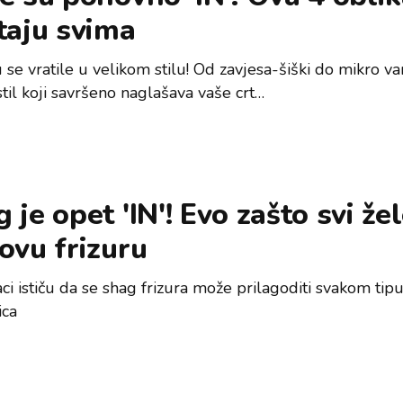
taju svima
 se vratile u velikom stilu! Od zavjesa-šiški do mikro vari
stil koji savršeno naglašava vaše crt…
 je opet 'IN'! Evo zašto svi že
ovu frizuru
ci ističu da se shag frizura može prilagoditi svakom tipu
ica