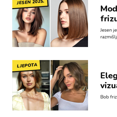
JESEN 2025.
Mode
friz
Jesen je
razmišlj
LJEPOTA
Eleg
vizu
Bob fri