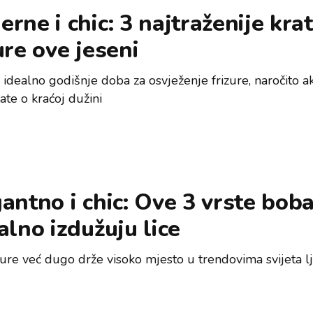
rne i chic: 3 najtraženije kra
ure ove jeseni
 idealno godišnje doba za osvježenje frizure, naročito a
ate o kraćoj dužini
antno i chic: Ove 3 vrste bob
alno izdužuju lice
zure već dugo drže visoko mjesto u trendovima svijeta l