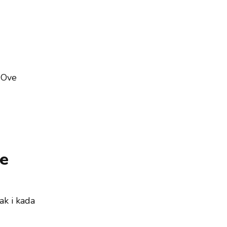
 Ove
že
ak i kada