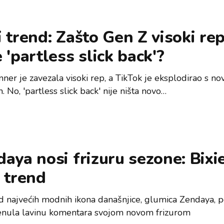
 trend: Zašto Gen Z visoki re
 'partless slick back'?
nner je zavezala visoki rep, a TikTok je eksplodirao s no
 No, 'partless slick back' nije ništa novo…
aya nosi frizuru sezone: Bixie
 trend
d najvećih modnih ikona današnjice, glumica Zendaya, 
enula lavinu komentara svojom novom frizurom