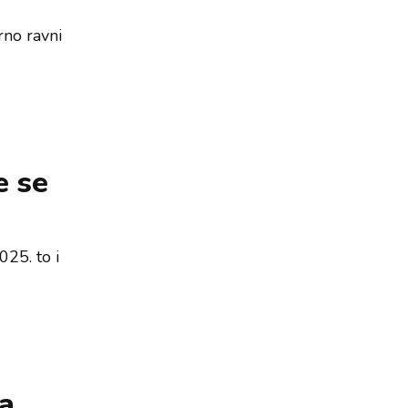
rno ravni
e se
025. to i
ka