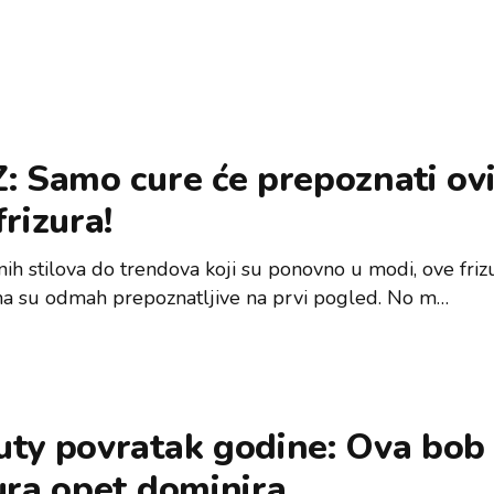
: Samo cure će prepoznati ov
frizura!
nih stilova do trendova koji su ponovno u modi, ove friz
 su odmah prepoznatljive na prvi pogled. No m…
uty povratak godine: Ova bob
ura opet dominira