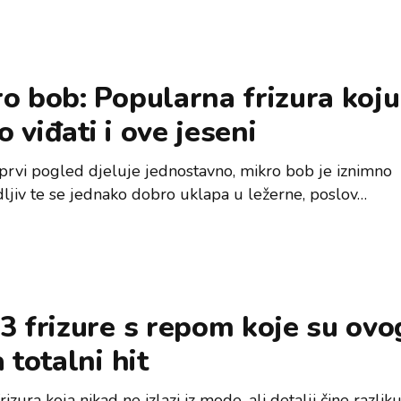
o bob: Popularna frizura koju
 viđati i ove jeseni
 prvi pogled djeluje jednostavno, mikro bob je iznimno
dljiv te se jednako dobro uklapa u ležerne, poslov…
3 frizure s repom koje su ovo
a totalni hit
rizura koja nikad ne izlazi iz mode, ali detalji čine razlik