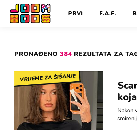
PRVI
F.A.F.
B
PRONAĐENO
384
REZULTATA ZA TAG
VRIJEME ZA ŠIŠANJE
Scan
koja
Nakon v
smirenij