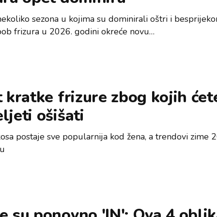
ekoliko sezona u kojima su dominirali oštri i besprijeko
 bob frizura u 2026. godini okreće novu…
t kratke frizure zbog kojih ćet
ljeti ošišati
kosa postaje sve popularnija kod žena, a trendovi zime 2
ju
e su ponovno 'IN': Ova 4 obli