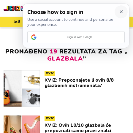
lol!
aww
vrh!
woot?!
Sign in with Google
PRONAĐENO
19
REZULTATA ZA TAG „
GLAZBALA
”
KVIZ
KVIZ: Prepoznajete li ovih 8/8
glazbenih instrumenata?
KVIZ
KVIZ: Ovih 10/10 glazbala će
prepoznati samo pravi znalci