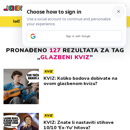
lol!
aww
vrh!
woot?!
Sign in with Google
PRONAĐENO
127
REZULTATA ZA TAG
„
GLAZBENI KVIZ
”
KVIZ
KVIZ: Koliko bodova dobivate na
ovom glazbenom kvizu?
KVIZ
KVIZ: Znate li nastaviti stihove
10/10 'Ex-Yu' hitova?