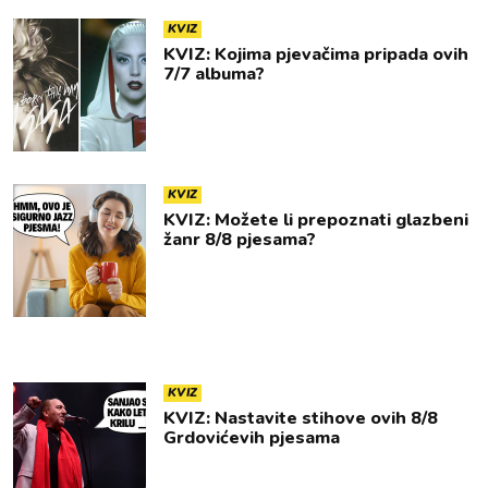
KVIZ
KVIZ: Kojima pjevačima pripada ovih
7/7 albuma?
KVIZ
KVIZ: Možete li prepoznati glazbeni
žanr 8/8 pjesama?
KVIZ
KVIZ: Nastavite stihove ovih 8/8
Grdovićevih pjesama