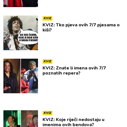
KVIZ
KVIZ: Tko pjeva ovih 7/7 pjesama o
kiši?
KVIZ
KVIZ: Znate li imena ovih 7/7
poznatih repera?
KVIZ
KVIZ: Koje riječi nedostaju u
imenima ovih bendova?