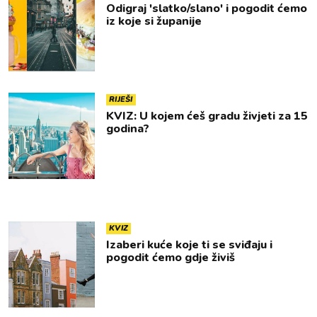
Odigraj 'slatko/slano' i pogodit ćemo
iz koje si županije
RIJEŠI
KVIZ: U kojem ćeš gradu živjeti za 15
godina?
KVIZ
Izaberi kuće koje ti se sviđaju i
pogodit ćemo gdje živiš