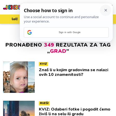
lol!
aww
vrh!
woot?!
Sign in with Google
PRONAĐENO
349
REZULTATA ZA TAG
„
GRAD
”
KVIZ
Znaš li u kojim gradovima se nalazi
ovih 10 znamenitosti?
RIJEŠI
KVIZ: Odaberi fotke i pogodit ćemo
živiš li na selu ili gradu