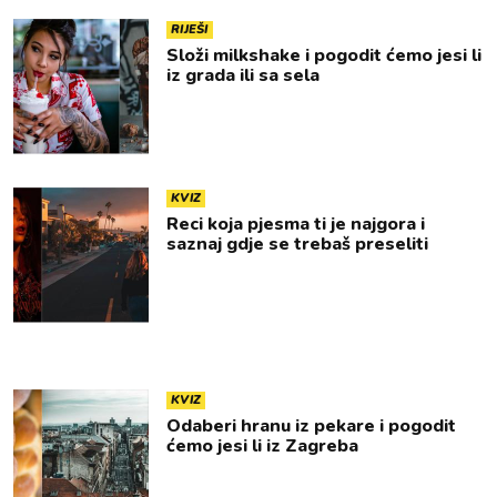
RIJEŠI
Složi milkshake i pogodit ćemo jesi li
iz grada ili sa sela
KVIZ
Reci koja pjesma ti je najgora i
saznaj gdje se trebaš preseliti
KVIZ
Odaberi hranu iz pekare i pogodit
ćemo jesi li iz Zagreba