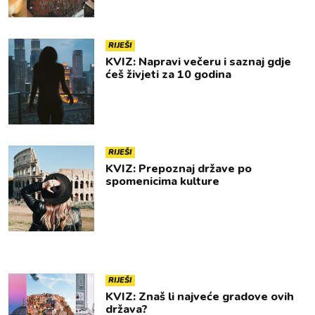
RIJEŠI
KVIZ: Napravi večeru i saznaj gdje
ćeš živjeti za 10 godina
RIJEŠI
KVIZ: Prepoznaj države po
spomenicima kulture
RIJEŠI
KVIZ: Znaš li najveće gradove ovih
država?