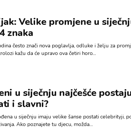
jak: Velike promjene u siječnj
 4 znaka
dina često znači nova poglavlja, odluke i želju za prom
trolozi kažu da će upravo ova četiri horo…
ni u siječnju najčešće postaj
ti i slavni?
đena u siječnju imaju velike šanse postati celebrityji, p
aživanja. Ako poznajete tu djecu, možda…