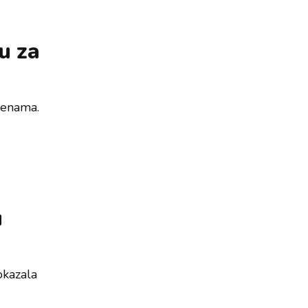
u za
jenama.
u
okazala