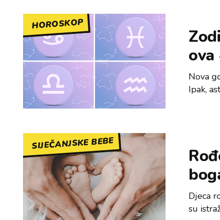
HOROSKOP
Zodi
ova
Nova go
Ipak, as
SIJEČANJSKE BEBE
Rođe
boga
Djeca ro
su istr