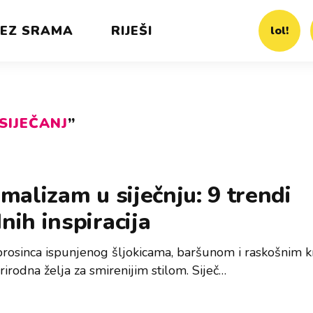
EZ SRAMA
RIJEŠI
lol!
SIJEČANJ
”
malizam u siječnju: 9 trendi
ih inspiracija
rosinca ispunjenog šljokicama, baršunom i raskošnim k
rirodna želja za smirenijim stilom. Siječ…