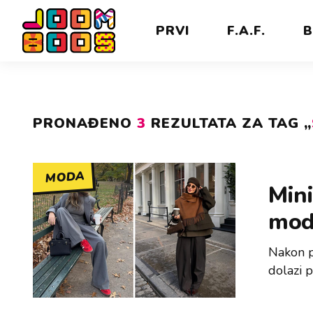
PRVI
F.A.F.
B
PRONAĐENO
3
REZULTATA ZA TAG „
MODA
Mini
modn
Nakon p
dolazi p