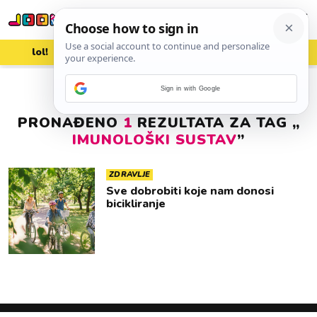
lol!
aww
vrh!
woot?!
Sign in with Google
PRONAĐENO
1
REZULTATA ZA TAG „
IMUNOLOŠKI SUSTAV
”
ZDRAVLJE
Sve dobrobiti koje nam donosi
bicikliranje