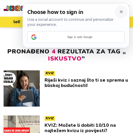
lol!
aww
vrh!
woot?!
Sign in with Google
PRONAĐENO
4
REZULTATA ZA TAG „
ISKUSTVO
”
KVIZ
Riješi kviz i saznaj što ti se sprema u
bliskoj budućnosti!
KVIZ
KVIZ: Možete li dobiti 10/10 na
najtežem kvizu iz povijesti?