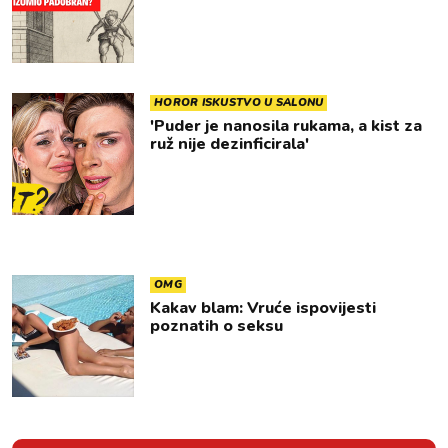
HOROR ISKUSTVO U SALONU
'Puder je nanosila rukama, a kist za
ruž nije dezinficirala'
OMG
Kakav blam: Vruće ispovijesti
poznatih o seksu