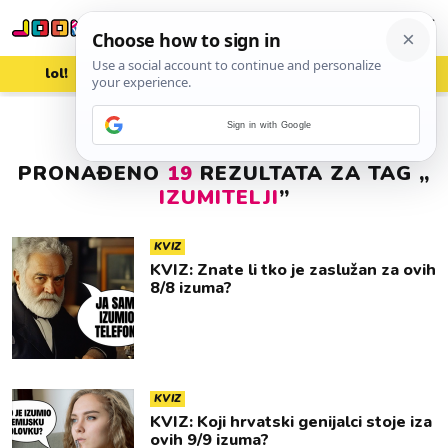
lol!
aww
vrh!
woot?!
Sign in with Google
PRONAĐENO
19
REZULTATA ZA TAG „
IZUMITELJI
”
KVIZ
KVIZ: Znate li tko je zaslužan za ovih
8/8 izuma?
KVIZ
KVIZ: Koji hrvatski genijalci stoje iza
ovih 9/9 izuma?