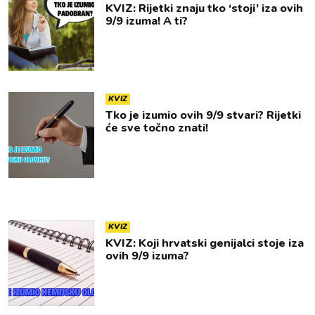
KVIZ: Rijetki znaju tko ‘stoji’ iza ovih
9/9 izuma! A ti?
KVIZ
Tko je izumio ovih 9/9 stvari? Rijetki
će sve točno znati!
KVIZ
KVIZ: Koji hrvatski genijalci stoje iza
ovih 9/9 izuma?