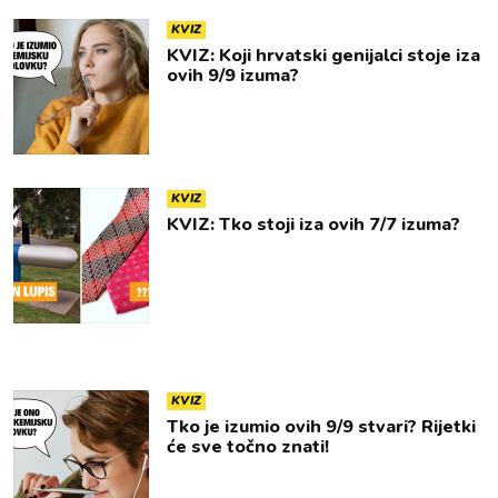
KVIZ
KVIZ: Koji hrvatski genijalci stoje iza
ovih 9/9 izuma?
KVIZ
KVIZ: Tko stoji iza ovih 7/7 izuma?
KVIZ
Tko je izumio ovih 9/9 stvari? Rijetki
će sve točno znati!