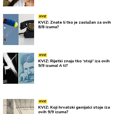
KVIZ
KVIZ: Znate li tko je zaslužan za ovih
8/8 izuma?
KVIZ
KVIZ: Rijetki znaju tko ‘stoji’ iza ovih
9/9 izuma! A ti?
KVIZ
KVIZ: Koji hrvatski genijalci stoje iza
ovih 9/9 izuma?