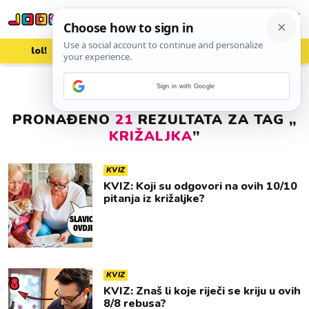
lol!
aww
vrh!
woot?!
Sign in with Google
PRONAĐENO
21
REZULTATA ZA TAG „
KRIŽALJKA
”
KVIZ
KVIZ: Koji su odgovori na ovih 10/10
pitanja iz križaljke?
KVIZ
KVIZ: Znaš li koje riječi se kriju u ovih
8/8 rebusa?