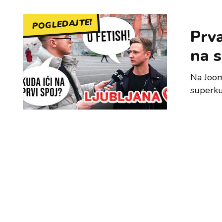
POGLEDAJTE!
Prva
na s
Na Joom
superku