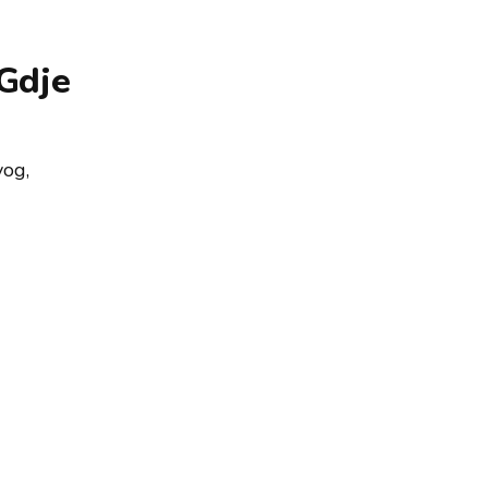
 Gdje
vog,