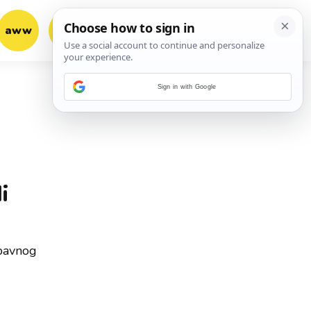
aww
vrh!
woot?!
Sign in with Google
i
abavnog