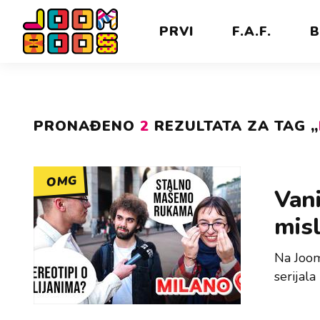
PRVI
F.A.F.
B
PRONAĐENO
2
REZULTATA ZA TAG „
OMG
Vani
misl
Na Joom
serijala