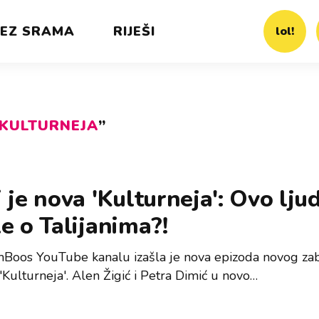
EZ SRAMA
RIJEŠI
lol!
KULTURNEJA
”
 je nova 'Kulturneja': Ovo ljud
e o Talijanima?!
Boos YouTube kanalu izašla je nova epizoda novog z
 'Kulturneja'. Alen Žigić i Petra Dimić u novo…