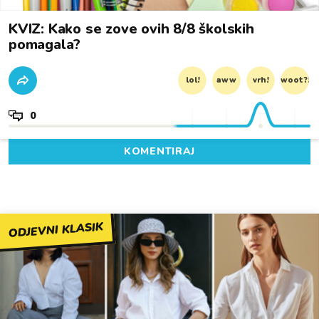
KVIZ: Kako se zove ovih 8/8 školskih
pomagala?
lol!
aww
vrh!
woot?!
0
KOMENTIRAJ
ODJEVNI KLASIK