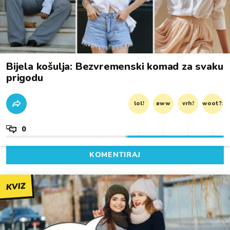
Bijela košulja: Bezvremenski komad za svaku
prigodu
lol!
aww
vrh!
woot?!
0
KOMENTIRAJ
KVIZ