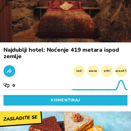
Najdublji hotel: Noćenje 419 metara ispod
zemlje
lol!
aww
vrh!
woot?!
0
KOMENTIRAJ
ZASLADITE SE