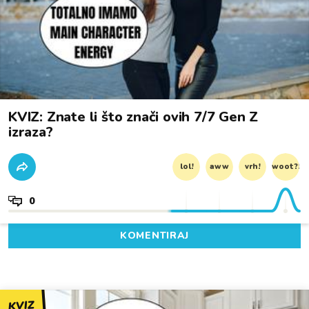
KVIZ: Znate li što znači ovih 7/7 Gen Z
izraza?
lol!
aww
vrh!
woot?!
0
KOMENTIRAJ
KVIZ