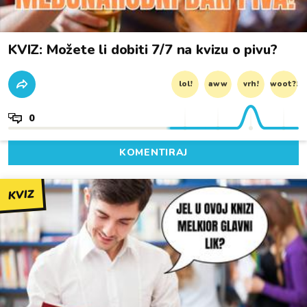
KVIZ: Možete li dobiti 7/7 na kvizu o pivu?
lol!
aww
vrh!
woot?!
0
KOMENTIRAJ
KVIZ