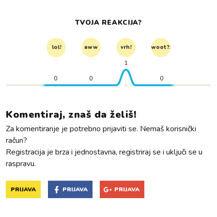
TVOJA REAKCIJA?
lol!
aww
vrh!
woot?!
1
0
0
0
Komentiraj, znaš da želiš!
Za komentiranje je potrebno prijaviti se. Nemaš korisnički
račun?
Registracija je brza i jednostavna, registriraj se i uključi se u
raspravu.
PRIJAVA
PRIJAVA
PRIJAVA