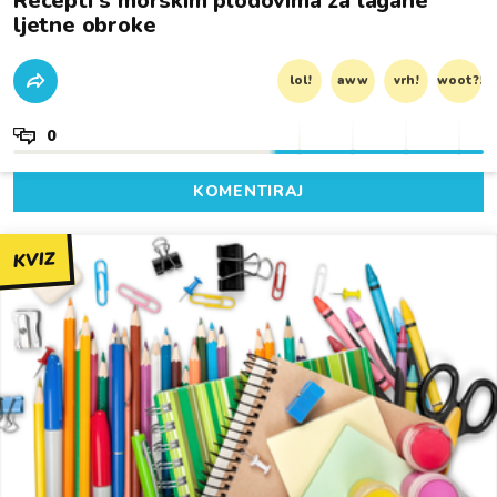
Recepti s morskim plodovima za lagane
ljetne obroke
lol!
aww
vrh!
woot?!
0
KOMENTIRAJ
KVIZ