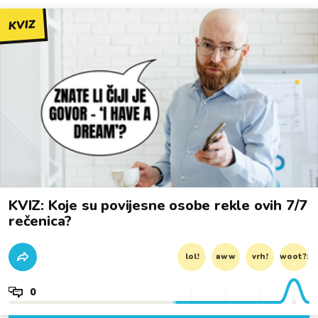
KVIZ
KVIZ: Koje su povijesne osobe rekle ovih 7/7
rečenica?
lol!
aww
vrh!
woot?!
0