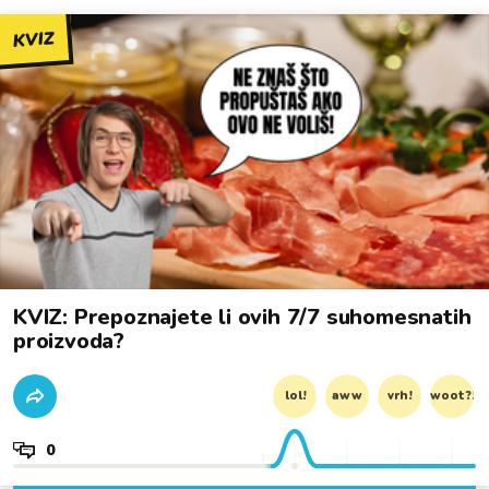
KVIZ
KVIZ: Prepoznajete li ovih 7/7 suhomesnatih
proizvoda?
lol!
aww
vrh!
woot?!
0