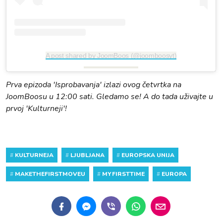
A post shared by JoomBoos (@joomboosyt)
Prva epizoda 'Isprobavanja' izlazi ovog četvrtka na
JoomBoosu u 12:00 sati. Gledamo se! A do tada uživajte u
prvoj 'Kulturneji'!
#
KULTURNEJA
#
LJUBLJANA
#
EUROPSKA UNIJA
#
MAKETHEFIRSTMOVEU
#
MYFIRSTTIME
#
EUROPA