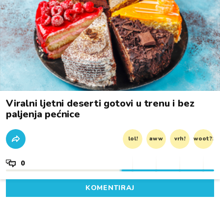
Viralni ljetni deserti gotovi u trenu i bez
paljenja pećnice
lol!
aww
vrh!
woot?!
0
KOMENTIRAJ