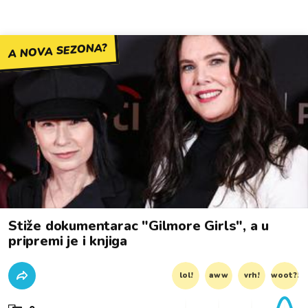
A NOVA SEZONA?
Stiže dokumentarac "Gilmore Girls", a u
pripremi je i knjiga
lol!
aww
vrh!
woot?!