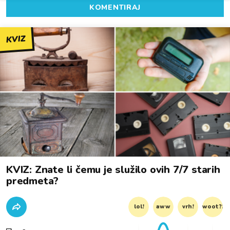
KOMENTIRAJ
KVIZ
KVIZ: Znate li čemu je služilo ovih 7/7 starih
predmeta?
lol!
aww
vrh!
woot?!