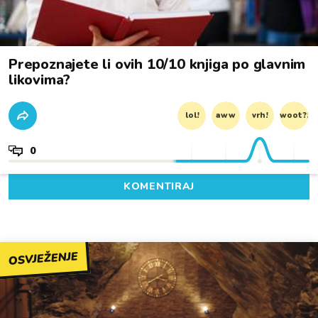
Prepoznajete li ovih 10/10 knjiga po glavnim
likovima?
lol!
aww
vrh!
woot?!
0
KOMENTIRAJ
OSVJEŽENJE