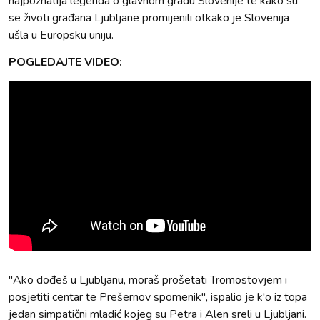
najpoznatija legenda o glavnom gradu Slovenije te kako su
se životi građana Ljubljane promijenili otkako je Slovenija
ušla u Europsku uniju.
POGLEDAJTE VIDEO:
"Ako dođeš u Ljubljanu, moraš prošetati Tromostovjem i
posjetiti centar te Prešernov spomenik", ispalio je k'o iz topa
jedan simpatični mladić kojeg su Petra i Alen sreli u Ljubljani.