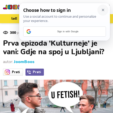
lol!
aww
vrh!
woot?!
300
pregleda
Sign in with Google
23. travnja 2024.
Prva epizoda 'Kulturneje' je
vani: Gdje na spoj u Ljubljani?
autor:
JoomBoos
Prati
Prati