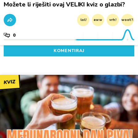
Možete li riješiti ovaj VELIKI kviz o glazbi?
lol!
aww
vrh!
woot?!
0
KOMENTIRAJ
KVIZ