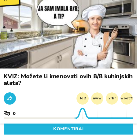
KVIZ: Možete li imenovati ovih 8/8 kuhinjskih
alata?
lol!
aww
vrh!
woot?!
0
KOMENTIRAJ