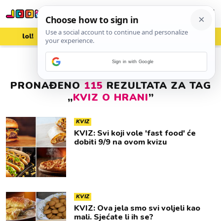
lol!
aww
vrh!
woot?!
Sign in with Google
PRONAĐENO
115
REZULTATA ZA TAG
„
KVIZ O HRANI
”
KVIZ
KVIZ: Svi koji vole 'fast food' će
dobiti 9/9 na ovom kvizu
KVIZ
KVIZ: Ova jela smo svi voljeli kao
mali. Sjećate li ih se?