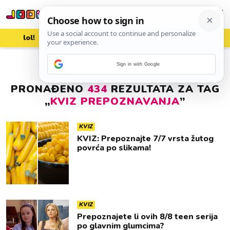
lol!
aww
vrh!
woot?!
Sign in with Google
PRONAĐENO
434
REZULTATA ZA TAG
„
KVIZ PREPOZNAVANJA
”
KVIZ
KVIZ: Prepoznajte 7/7 vrsta žutog
povrća po slikama!
KVIZ
Prepoznajete li ovih 8/8 teen serija
po glavnim glumcima?