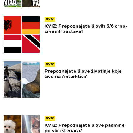
KVIZ
KVIZ: Prepoznajete li ovih 6/6 crno-
crvenih zastava?
KVIZ
Prepoznajete li ove životinje koje
žive na Antarktici?
KVIZ
KVIZ: Prepoznajete li ove pasmine
po slici štenaca?