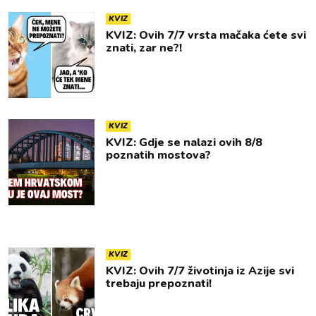
KVIZ
KVIZ: Ovih 7/7 vrsta mačaka ćete svi
znati, zar ne?!
KVIZ
KVIZ: Gdje se nalazi ovih 8/8
poznatih mostova?
KVIZ
KVIZ: Ovih 7/7 životinja iz Azije svi
trebaju prepoznati!