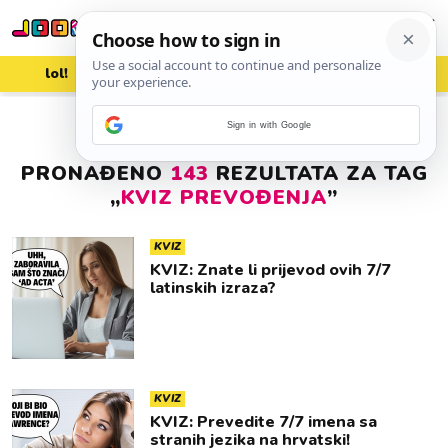
lol!
aww
vrh!
woot?!
Sign in with Google
PRONAĐENO
143
REZULTATA ZA TAG
„
KVIZ PREVOĐENJA
”
KVIZ
KVIZ: Znate li prijevod ovih 7/7
latinskih izraza?
KVIZ
KVIZ: Prevedite 7/7 imena sa
stranih jezika na hrvatski!