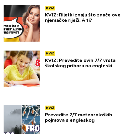
KVIZ
KVIZ: Rijetki znaju što znače ove
njemačke riječi. A ti?
KVIZ
KVIZ: Prevedite ovih 7/7 vrsta
školskog pribora na engleski
KVIZ
Prevedite 7/7 meteoroloških
pojmova s engleskog