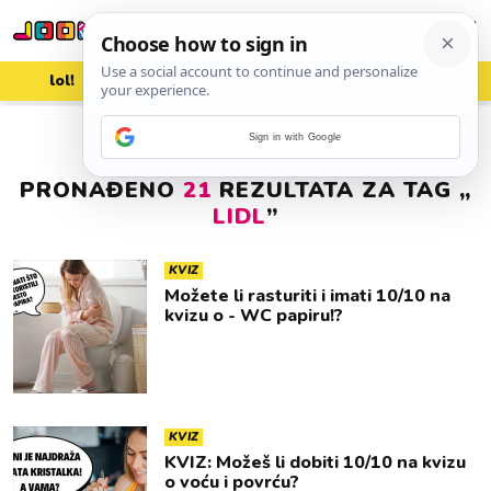
lol!
aww
vrh!
woot?!
Sign in with Google
PRONAĐENO
21
REZULTATA ZA TAG „
LIDL
”
KVIZ
Možete li rasturiti i imati 10/10 na
kvizu o - WC papiru!?
KVIZ
KVIZ: Možeš li dobiti 10/10 na kvizu
o voću i povrću?