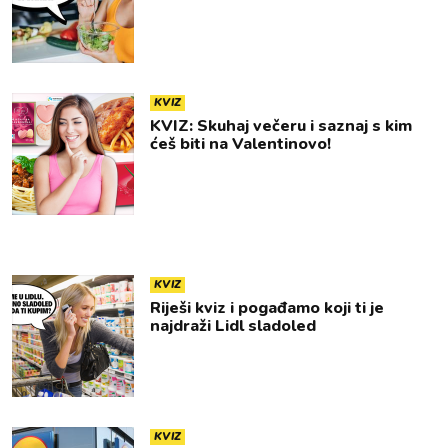
KVIZ
KVIZ: Skuhaj večeru i saznaj s kim
ćeš biti na Valentinovo!
KVIZ
Riješi kviz i pogađamo koji ti je
najdraži Lidl sladoled
KVIZ