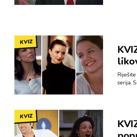
KVIZ
KVIZ
liko
Riješite
serija. 
KVIZ
KVIZ
popu