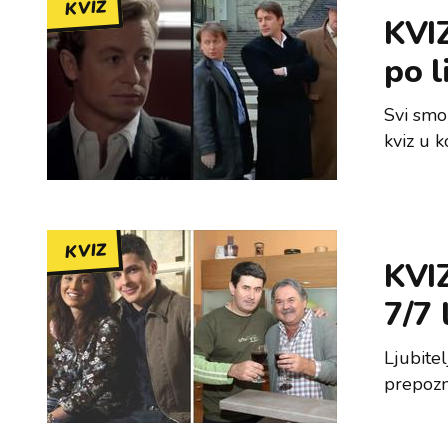
KVIZ
KVIZ
po l
Svi smo
kviz u 
KVIZ
KVIZ
7/7 
Ljubitel
prepozn