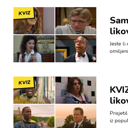
KVIZ
Samo
liko
Jeste li
omiljeni
KVIZ
KVIZ
liko
Prisjet
iz popu