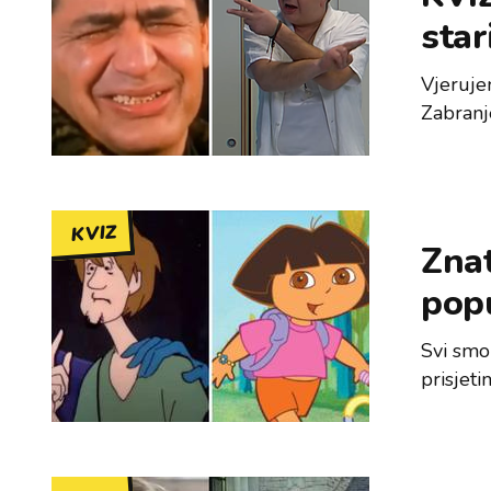
star
Vjeruje
Zabranje
KVIZ
Znat
popu
Svi smo 
prisjeti