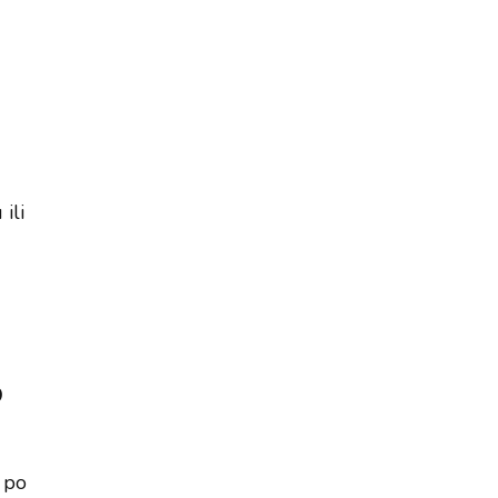
ili
o
i po