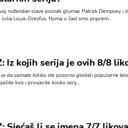
voj rođendan slave poznati glumac Patrick Dempsey i s
 Julia Louis-Dreyfus. Njima u čast smo priprem…
: Iz kojih serija je ovih 8/8 li
 je da saznate koliko ste pozorno gledali popularne tele
Riješite kviz i provjerite koliko serij…
: Sjećaš li se imena 7/7 likova