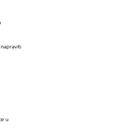
o
napraviti
te u