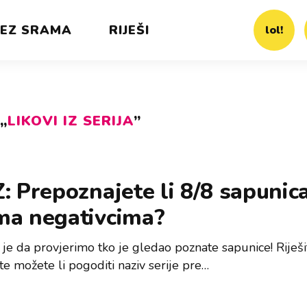
EZ SRAMA
RIJEŠI
lol!
„
LIKOVI IZ SERIJA
”
: Prepoznajete li 8/8 sapunic
ma negativcima?
je da provjerimo tko je gledao poznate sapunice! Riješit
te možete li pogoditi naziv serije pre…