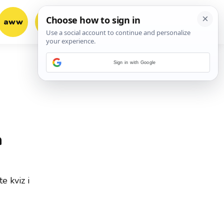
aww
vrh!
woot?!
Sign in with Google
a
e kviz i