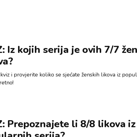
: Iz kojih serija je ovih 7/7 že
va?
 kviz i provjerite koliko se sjećate ženskih likova iz popu
Sretno!
: Prepoznajete li 8/8 likova iz
larnih serija?