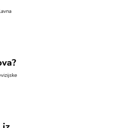
lavna
kova?
vizijske
 iz