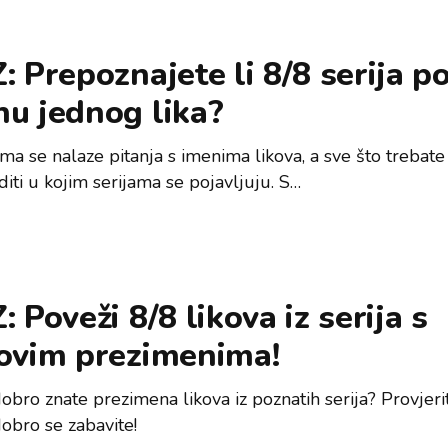
: Prepoznajete li 8/8 serija p
u jednog lika?
a se nalaze pitanja s imenima likova, a sve što trebate 
iti u kojim serijama se pojavljuju. S…
: Poveži 8/8 likova iz serija s
hovim prezimenima!
obro znate prezimena likova iz poznatih serija? Provjeri
dobro se zabavite!