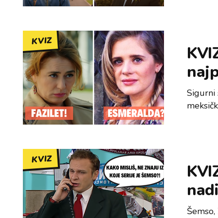
KVIZ
KVIZ
najp
Sigurni
meksičk
KVIZ
KVIZ
nad
Šemso, Ž