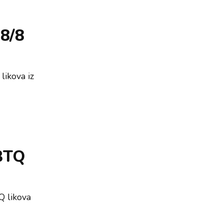
 8/8
likova iz
GBTQ
Q likova