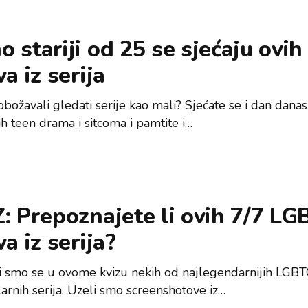
 stariji od 25 se sjećaju ovih
va iz serija
 obožavali gledati serije kao mali? Sjećate se i dan danas 
h teen drama i sitcoma i pamtite i…
: Prepoznajete li ovih 7/7 L
va iz serija?
ili smo se u ovome kvizu nekih od najlegendarnijih LGBT
larnih serija. Uzeli smo screenshotove iz…