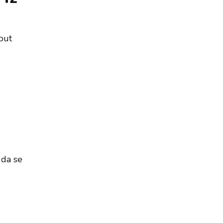
put
 da se