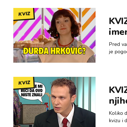
KVIZ
KVIZ
imen
Pred vam
je pogod
KVIZ
KVIZ
nji
Koliko d
kvizu i 