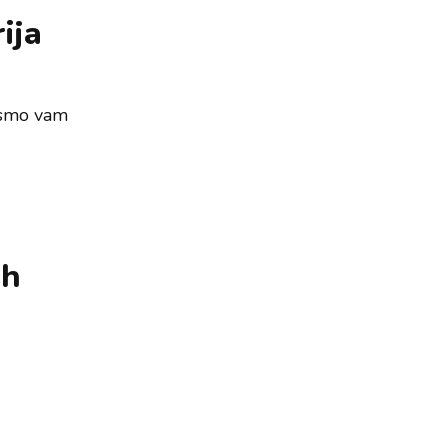
ija
i smo vam
ih