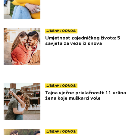
LJUBAV I ODNOSI
Umjetnost zajedničkog života: 5
savjeta za vezu iz snova
LJUBAV I ODNOSI
Tajna vječne privlačnosti: 11 vrlina
žena koje muškarci vole
LJUBAV I ODNOSI