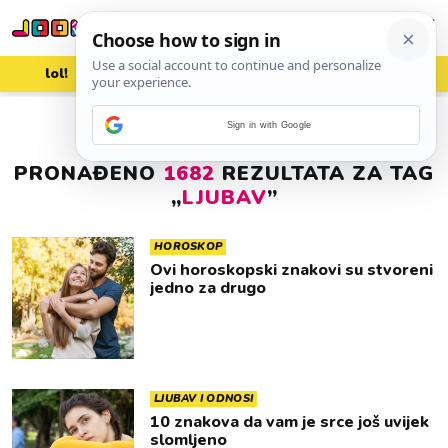
lol!
aww
vrh!
woot?!
Sign in with Google
PRONAĐENO
1682
REZULTATA ZA TAG
„
LJUBAV
”
HOROSKOP
Ovi horoskopski znakovi su stvoreni
jedno za drugo
LJUBAV I ODNOSI
10 znakova da vam je srce još uvijek
slomljeno