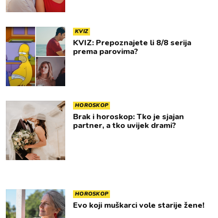
KVIZ
KVIZ: Prepoznajete li 8/8 serija
prema parovima?
HOROSKOP
Brak i horoskop: Tko je sjajan
partner, a tko uvijek drami?
HOROSKOP
Evo koji muškarci vole starije žene!