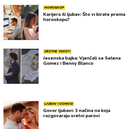
HOROSKOP
Karijera ili ljubav: Što vi birate prema
horoskopu?
SRETNE VIJESTI
Jesenska bajka: Vjenčali se Selena
Gomez i Benny Blanco
LJUBAV I ODNOSI
Govor ljubavi: 3 načina na koja
razgovaraju sretni parovi