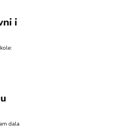
vni i
kole:
 u
nam dala