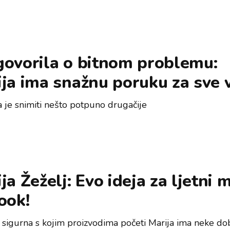
govorila o bitnom problemu:
ja ima snažnu poruku za sve 
a je snimiti nešto potpuno drugačije
ja Žeželj: Evo ideja za ljetni 
ook!
i sigurna s kojim proizvodima početi Marija ima neke do