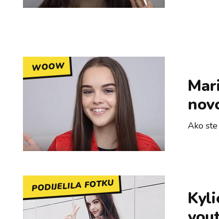
WOOW
Mari
nov
Ako ste 
PODIJELILA FOTKU
Kyli
yout