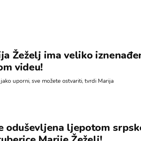
ja Žeželj ima veliko iznenađe
om videu!
jako uporni, sve možete ostvariti, tvrdi Marija
e oduševljena ljepotom srpsk
uberice Marije Žeželj!