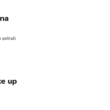
Zna
u potraži
ke up