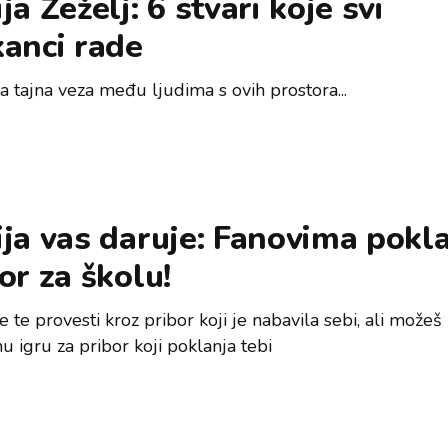
ja Žeželj: 6 stvari koje svi
anci rade
a tajna veza među ljudima s ovih prostora...
ja vas daruje: Fanovima pokl
or za školu!
e te provesti kroz pribor koji je nabavila sebi, ali možeš z
 igru za pribor koji poklanja tebi