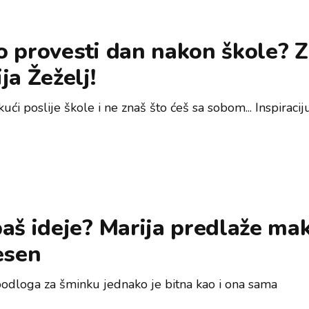
o provesti dan nakon škole? 
ja Žeželj!
ći poslije škole i ne znaš što ćeš sa sobom... Inspiracij
aš ideje? Marija predlaže ma
esen
odloga za šminku jednako je bitna kao i ona sama