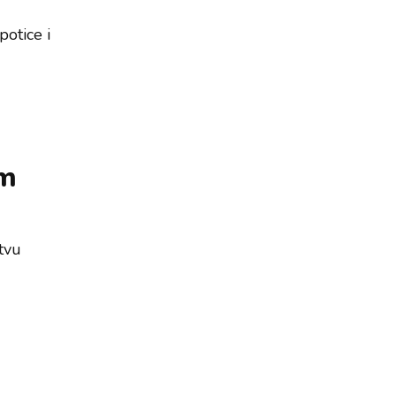
potice i
om
stvu