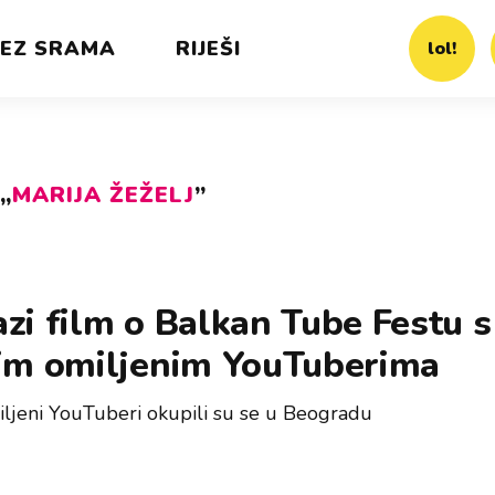
EZ SRAMA
RIJEŠI
lol!
„
MARIJA ŽEŽELJ
”
zi film o Balkan Tube Festu s
jim omiljenim YouTuberima
iljeni YouTuberi okupili su se u Beogradu