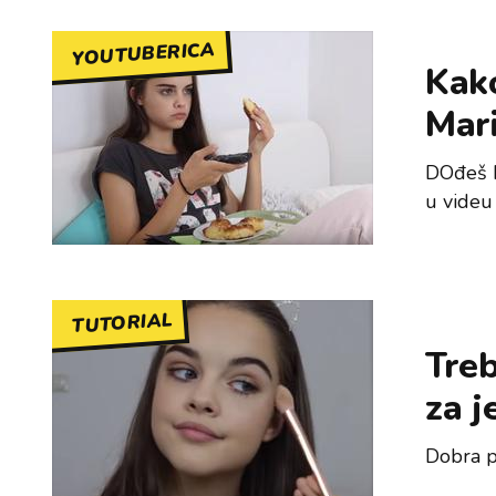
YOUTUBERICA
Kak
Mari
DOđeš ku
u videu
TUTORIAL
Treb
za j
Dobra p