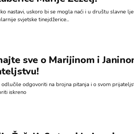
o nastavi, uskoro bi se mogla naći i u društu slavne lje
arnije svjetske tinejdžerice...
ajte sve o Marijinom i Janin
ateljstvu!
odlučile odgovoriti na brojna pitanja i o svom prijatelj
iti iskreno