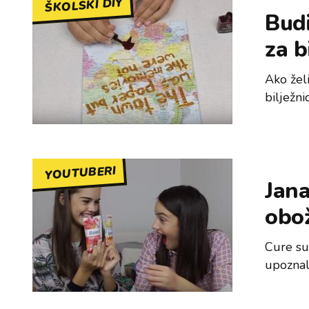
ŠKOLSKI DIY
Budi
za b
Ako želi
bilježni
YOUTUBERI
Jana
obož
Cure su
upozna