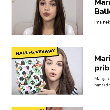
Mari
Balk
Ima nek
HAUL+GIVEAWAY
Mari
prib
Marija ć
nagradnu