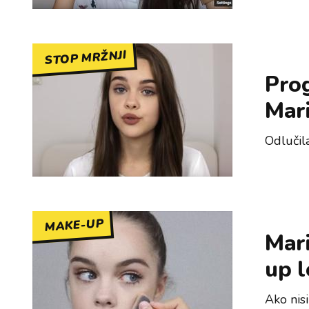
STOP MRŽNJI
Pro
Mari
Odlučil
MAKE-UP
Mari
up l
Ako nis