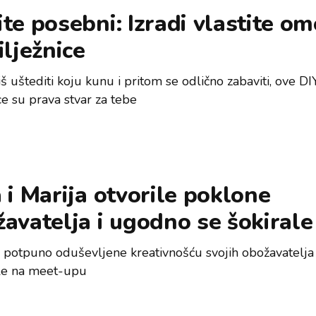
te posebni: Izradi vlastite om
ilježnice
š uštediti koju kunu i pritom se odlično zabaviti, ove DI
ce su prava stvar za tebe
 i Marija otvorile poklone
avatelja i ugodno se šokirale
 potpuno oduševljene kreativnošću svojih obožavatelja
le na meet-upu