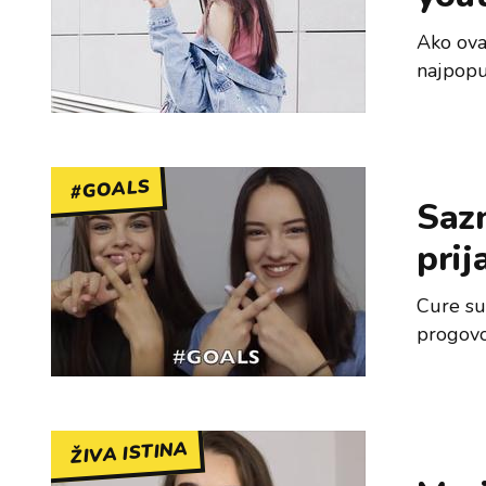
Ako ovak
najpopul
#GOALS
Sazn
prij
Cure su 
progovor
ŽIVA ISTINA