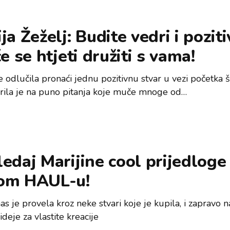
ja Žeželj: Budite vedri i poziti
će se htjeti družiti s vama!
e odlučila pronaći jednu pozitivnu stvar u vezi početka š
ila je na puno pitanja koje muče mnoge od…
edaj Marijine cool prijedloge
om HAUL-u!
as je provela kroz neke stvari koje je kupila, i zapravo 
ideje za vlastite kreacije