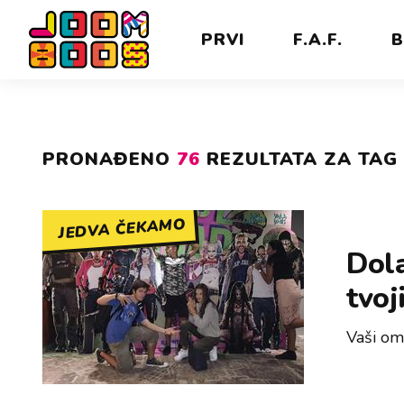
PRVI
F.A.F.
B
PRONAĐENO
76
REZULTATA ZA TAG 
JEDVA ČEKAMO
Dola
tvo
Vaši om