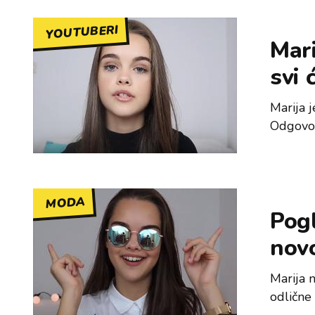
YOUTUBERI
Mari
svi 
Marija j
Odgovor
MODA
Pogl
nov
Marija n
odlične 