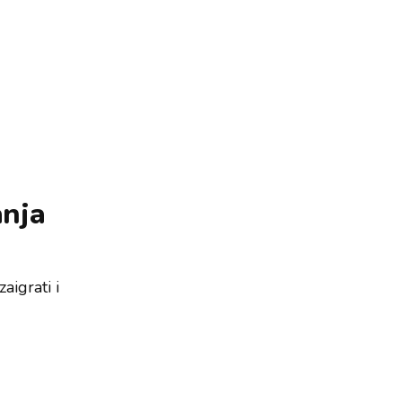
anja
aigrati i