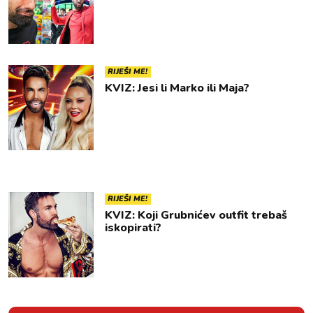
RIJEŠI ME!
KVIZ: Jesi li Marko ili Maja?
RIJEŠI ME!
KVIZ: Koji Grubnićev outfit trebaš
iskopirati?