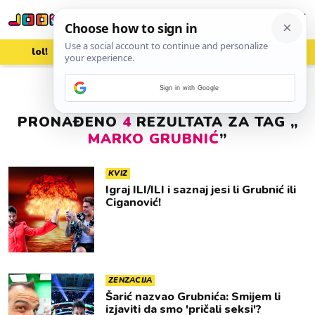
lol!
aww
vrh!
woot?!
Sign in with Google
PRONAĐENO
4
REZULTATA ZA TAG „
MARKO GRUBNIĆ
”
KVIZ
Igraj ILI/ILI i saznaj jesi li Grubnić ili
Ciganović!
ZENZACIJA
Šarić nazvao Grubnića: Smijem li
izjaviti da smo 'pričali seksi'?