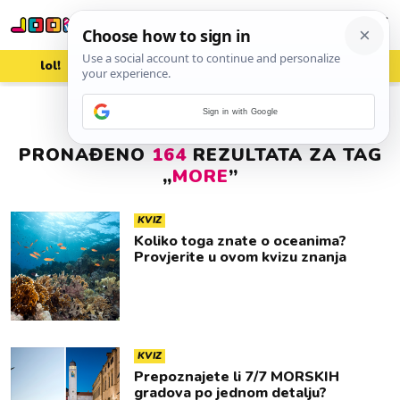
lol!
aww
vrh!
woot?!
Sign in with Google
PRONAĐENO
164
REZULTATA ZA TAG
„
MORE
”
KVIZ
Koliko toga znate o oceanima?
Provjerite u ovom kvizu znanja
KVIZ
Prepoznajete li 7/7 MORSKIH
gradova po jednom detalju?