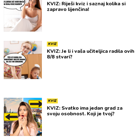
KVIZ: Riješi kviz i saznaj kolika si
zapravo lijenčina!
KVIZ
KVIZ: Je li i vaša učiteljica radila ovih
8/8 stvari?
KVIZ
KVIZ: Svatko ima jedan grad za
svoju osobnost. Koji je tvoj?