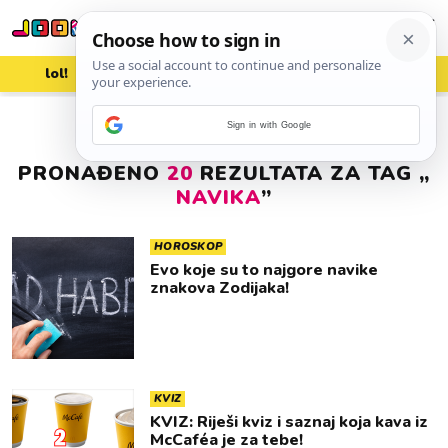
lol!
aww
vrh!
woot?!
Sign in with Google
PRONAĐENO
20
REZULTATA ZA TAG „
NAVIKA
”
HOROSKOP
Evo koje su to najgore navike
znakova Zodijaka!
KVIZ
KVIZ: Riješi kviz i saznaj koja kava iz
McCaféa je za tebe!