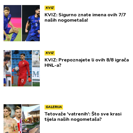
KVIZ
KVIZ: Sigurno znate imena ovih 7/7
naših nogometaša!
KVIZ
KVIZ: Prepoznajete li ovih 8/8 igrača
HNL-a?
GALERIJA
Tetovaže 'vatrenih': Što sve krasi
tijela naših nogometaša?