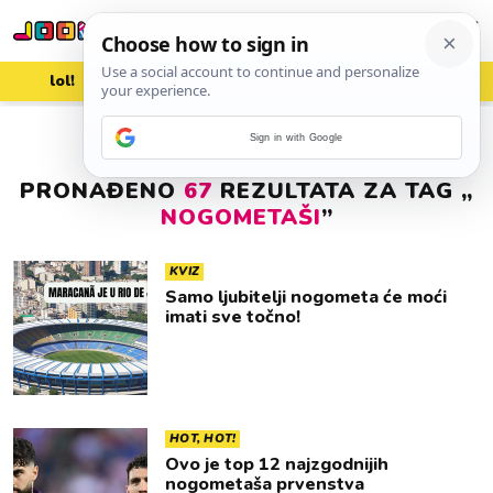
lol!
aww
vrh!
woot?!
Sign in with Google
PRONAĐENO
67
REZULTATA ZA TAG „
NOGOMETAŠI
”
KVIZ
Samo ljubitelji nogometa će moći
imati sve točno!
HOT, HOT!
Ovo je top 12 najzgodnijih
nogometaša prvenstva